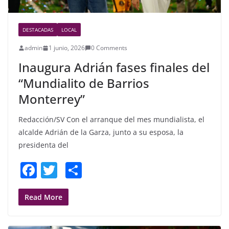
DESTACADAS
LOCAL
admin
1 junio, 2026
0 Comments
Inaugura Adrián fases finales del
“Mundialito de Barrios
Monterrey”
Redacción/SV Con el arranque del mes mundialista, el
alcalde Adrián de la Garza, junto a su esposa, la
presidenta del
F
T
S
a
w
h
c
itt
ar
Read More
e
er
e