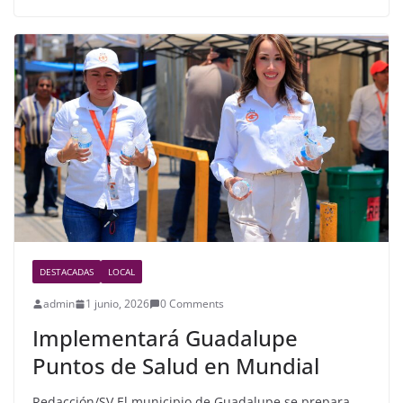
e
er
e
b
o
o
k
DESTACADAS
LOCAL
admin
1 junio, 2026
0 Comments
Implementará Guadalupe
Puntos de Salud en Mundial
Redacción/SV El municipio de Guadalupe se prepara