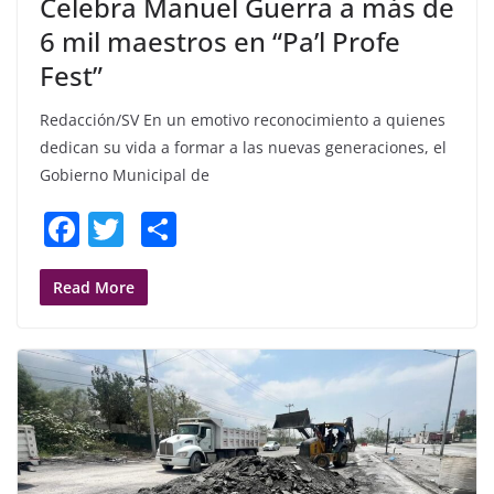
Celebra Manuel Guerra a más de
6 mil maestros en “Pa’l Profe
Fest”
Redacción/SV En un emotivo reconocimiento a quienes
dedican su vida a formar a las nuevas generaciones, el
Gobierno Municipal de
F
T
S
a
w
h
c
itt
ar
Read More
e
er
e
b
o
o
k