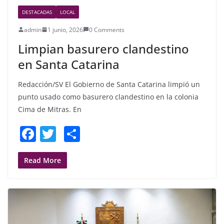
DESTACADAS
LOCAL
admin
1 junio, 2026
0 Comments
Limpian basurero clandestino
en Santa Catarina
Redacción/SV El Gobierno de Santa Catarina limpió un
punto usado como basurero clandestino en la colonia
Cima de Mitras. En
F
T
S
a
w
h
c
itt
ar
Read More
e
er
e
b
o