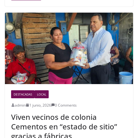
e
er
e
b
o
o
k
DESTACADAS
LOCAL
admin
1 junio, 2026
0 Comments
Viven vecinos de colonia
Cementos en “estado de sitio”
gracias a fábricas