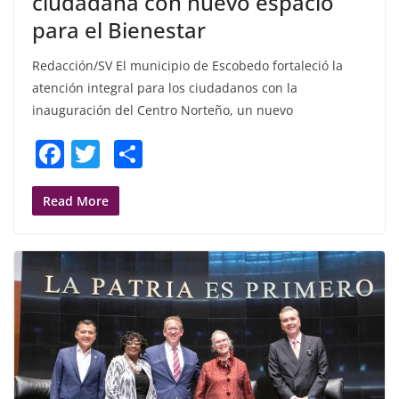
ciudadana con nuevo espacio
para el Bienestar
Redacción/SV El municipio de Escobedo fortaleció la
atención integral para los ciudadanos con la
inauguración del Centro Norteño, un nuevo
F
T
S
a
w
h
c
itt
ar
Read More
e
er
e
b
o
o
k