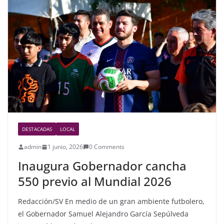
b
o
o
k
DESTACADAS
LOCAL
admin
1 junio, 2026
0 Comments
Inaugura Gobernador cancha
550 previo al Mundial 2026
Redacción/SV En medio de un gran ambiente futbolero,
el Gobernador Samuel Alejandro García Sepúlveda