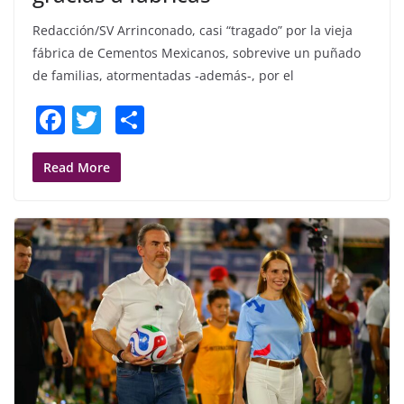
Redacción/SV Arrinconado, casi “tragado” por la vieja
fábrica de Cementos Mexicanos, sobrevive un puñado
de familias, atormentadas -además-, por el
F
T
S
a
w
h
c
itt
ar
Read More
e
er
e
b
o
o
k