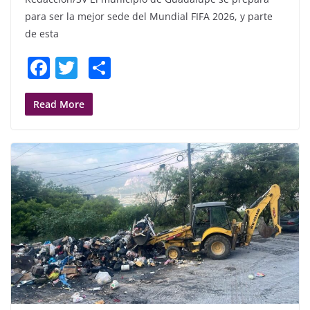
para ser la mejor sede del Mundial FIFA 2026, y parte
de esta
F
T
S
a
w
h
c
itt
ar
Read More
e
er
e
b
o
o
k