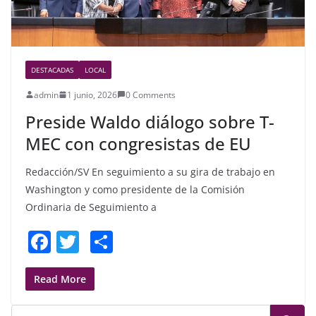
DESTACADAS
LOCAL
admin
1 junio, 2026
0 Comments
Preside Waldo diálogo sobre T-
MEC con congresistas de EU
Redacción/SV En seguimiento a su gira de trabajo en
Washington y como presidente de la Comisión
Ordinaria de Seguimiento a
F
T
S
a
w
h
c
itt
ar
Read More
e
er
e