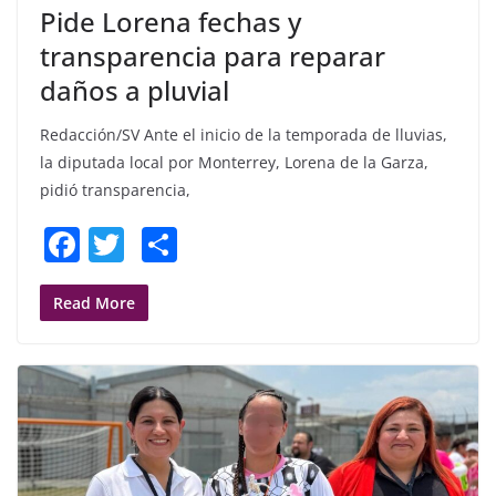
Pide Lorena fechas y
transparencia para reparar
daños a pluvial
Redacción/SV Ante el inicio de la temporada de lluvias,
la diputada local por Monterrey, Lorena de la Garza,
pidió transparencia,
F
T
S
a
w
h
c
itt
ar
Read More
e
er
e
b
o
o
k