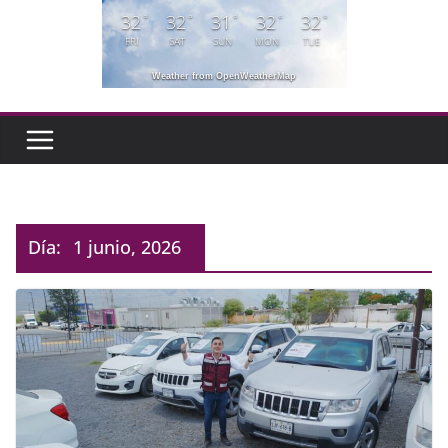
32
32
31
32
32
°
°
°
°
°
FRI
SAT
SUN
MON
TUE
Weather from OpenWeatherMap
Día:
1 junio, 2026