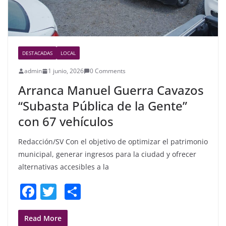
DESTACADAS
LOCAL
admin
1 junio, 2026
0 Comments
Arranca Manuel Guerra Cavazos
“Subasta Pública de la Gente”
con 67 vehículos
Redacción/SV Con el objetivo de optimizar el patrimonio
municipal, generar ingresos para la ciudad y ofrecer
alternativas accesibles a la
F
T
S
a
w
h
c
itt
ar
Read More