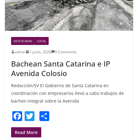
DESTACADAS
LOCAL
admin
1 junio, 2026
0 Comments
Bachean Santa Catarina e IP
Avenida Colosio
Redacción/SV El Gobierno de Santa Catarina en
coordinación con empresarios llevó a cabo trabajos de
bacheo integral sobre la Avenida
F
T
S
a
w
h
c
itt
ar
Read More