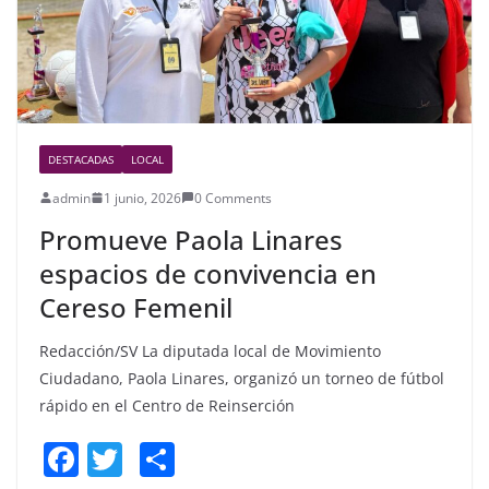
DESTACADAS
LOCAL
admin
1 junio, 2026
0 Comments
Promueve Paola Linares
espacios de convivencia en
Cereso Femenil
Redacción/SV La diputada local de Movimiento
Ciudadano, Paola Linares, organizó un torneo de fútbol
rápido en el Centro de Reinserción
F
T
S