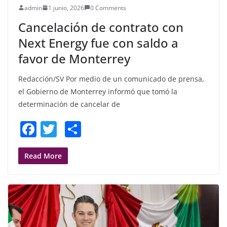
admin
1 junio, 2026
0 Comments
Cancelación de contrato con
Next Energy fue con saldo a
favor de Monterrey
Redacción/SV Por medio de un comunicado de prensa,
el Gobierno de Monterrey informó que tomó la
determinación de cancelar de
F
T
S
a
w
h
c
itt
ar
Read More
e
er
e
b
o
o