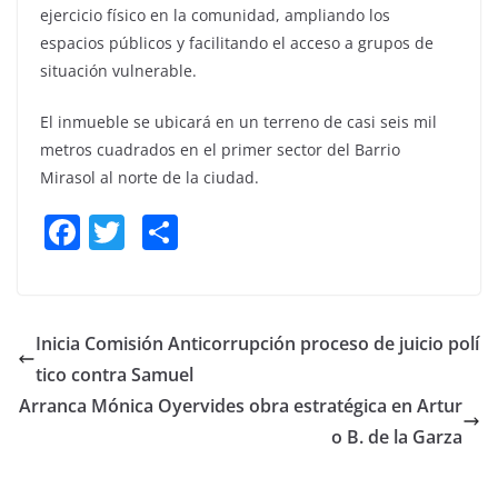
ejercicio físico en la comunidad, ampliando los
espacios públicos y facilitando el acceso a grupos de
situación vulnerable.
El inmueble se ubicará en un terreno de casi seis mil
metros cuadrados en el primer sector del Barrio
Mirasol al norte de la ciudad.
F
T
S
a
w
h
c
itt
ar
e
er
e
Inicia Comisión Anticorrupción proceso de juicio polí
b
tico contra Samuel
o
Arranca Mónica Oyervides obra estratégica en Artur
o
o B. de la Garza
k