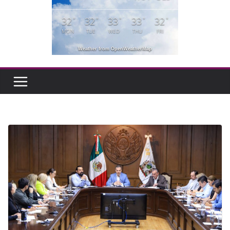
32
32
33
33
32
°
°
°
°
°
MON
TUE
WED
THU
FRI
Weather from OpenWeatherMap