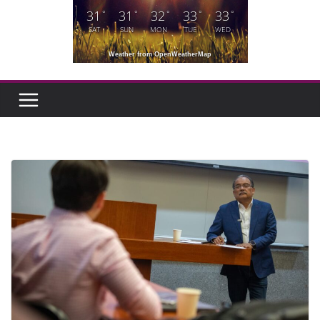
31
31
32
33
33
°
°
°
°
°
SAT
SUN
MON
TUE
WED
Weather from OpenWeatherMap