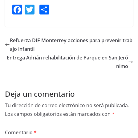
F
T
S
a
w
h
c
itt
ar
e
er
e
Refuerza DIF Monterrey acciones para prevenir trab
b
ajo infantil
o
Entrega Adrián rehabilitación de Parque en San Jeró
o
nimo
k
Deja un comentario
Tu dirección de correo electrónico no será publicada.
Los campos obligatorios están marcados con
*
Comentario
*