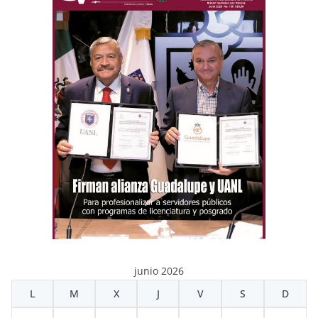
junio 2026
L
M
X
J
V
S
D