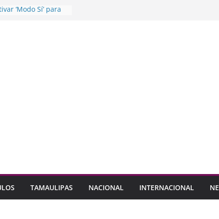
ivar ‘Modo Sí’ para
Transformación a NL
cia testamentos
ICO
talece protección
L: Miguel Flores
 accesibles
 jefas de familia
ULOS
TAMAULIPAS
NACIONAL
INTERNACIONAL
NE