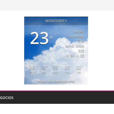
MONTERREY
23
nubes
humidity:
°
77%
wind: 0m/s
ESE
H 34 • L 23
33
32
33
33
32
°
°
°
°
°
MON
TUE
WED
THU
FRI
Weather from OpenWeatherMap
GOCIOS