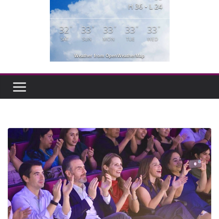
H 36 • L 24
32
33
33
33
33
°
°
°
°
°
SAT
SUN
MON
TUE
WED
Weather from OpenWeatherMap