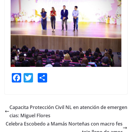
F
T
S
a
w
h
c
itt
ar
e
er
e
Capacita Protección Civil NL en atención de emergen
b
cias: Miguel Flores
o
Celebra Escobedo a Mamás Norteñas con macro fes
tejo lleno de amor