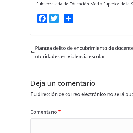
Subsecretaria de Educación Media Superior de la S
F
T
S
ac
w
h
e
itt
ar
b
er
e
Plantea delito de encubrimiento de docente
o
utoridades en violencia escolar
o
k
Deja un comentario
Tu dirección de correo electrónico no será pub
Comentario
*