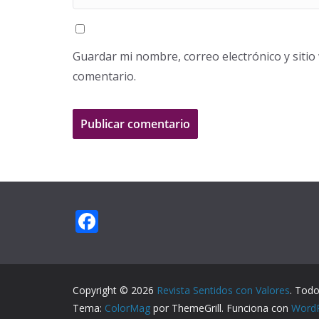
Guardar mi nombre, correo electrónico y siti
comentario.
F
ac
e
b
Copyright © 2026
Revista Sentidos con Valores
. Todo
o
Tema:
ColorMag
por ThemeGrill. Funciona con
Word