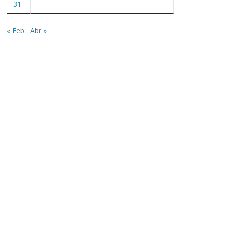
31
« Feb
Abr »