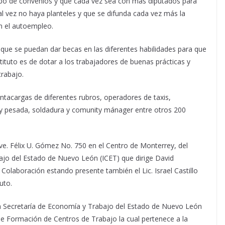
tipo de convenios y que cada vez sea con más diputados para
tal vez no haya planteles y que se difunda cada vez más la
n el autoempleo.
n que se puedan dar becas en las diferentes habilidades para que
tituto es de dotar a los trabajadores de buenas prácticas y
rabajo.
ontacargas de diferentes rubros, operadores de taxis,
a y pesada, soldadura y comunity mánager entre otros 200
Ave. Félix U. Gómez No. 750 en el Centro de Monterrey, del
bajo del Estado de Nuevo León (ICET) que dirige David
Colaboración estando presente también el Lic. Israel Castillo
uto.
 la Secretaría de Economía y Trabajo del Estado de Nuevo León
 de Formación de Centros de Trabajo la cual pertenece a la