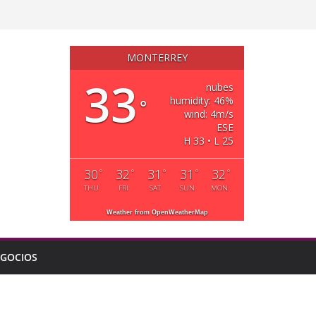
MONTERREY
33
nubes
humidity: 46%
°
wind: 4m/s
ESE
H 33 • L 25
30
32
31
31
32
°
°
°
°
°
THU
FRI
SAT
SUN
MON
Weather from OpenWeatherMap
GOCIOS