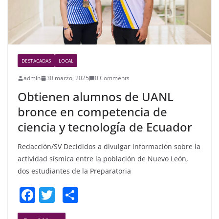
DESTACADAS
LOCAL
admin
30 marzo, 2025
0 Comments
Obtienen alumnos de UANL
bronce en competencia de
ciencia y tecnología de Ecuador
Redacción/SV Decididos a divulgar información sobre la
actividad sísmica entre la población de Nuevo León,
dos estudiantes de la Preparatoria
F
T
S
a
w
h