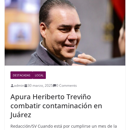
b
o
o
k
DESTACADAS
LOCAL
admin
30 marzo, 2025
0 Comments
Apura Heriberto Treviño
combatir contaminación en
Juárez
Redacción/SV Cuando está por cumplirse un mes de la