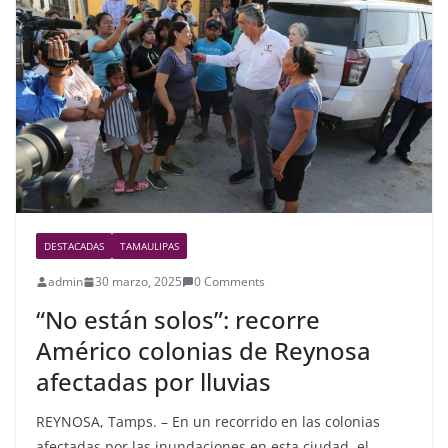
b
o
o
k
DESTACADAS
TAMAULIPAS
admin
30 marzo, 2025
0 Comments
“No están solos”: recorre
Américo colonias de Reynosa
afectadas por lluvias
REYNOSA, Tamps. – En un recorrido en las colonias
afectadas por las inundaciones en esta ciudad, el