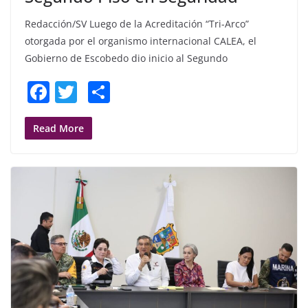
Redacción/SV Luego de la Acreditación “Tri-Arco”
otorgada por el organismo internacional CALEA, el
Gobierno de Escobedo dio inicio al Segundo
F
T
S
a
w
h
c
itt
ar
Read More
e
er
e
b
o
o
k