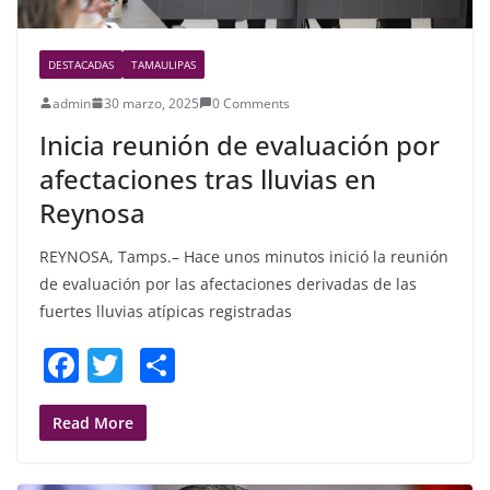
DESTACADAS
TAMAULIPAS
admin
30 marzo, 2025
0 Comments
Inicia reunión de evaluación por
afectaciones tras lluvias en
Reynosa
REYNOSA, Tamps.– Hace unos minutos inició la reunión
de evaluación por las afectaciones derivadas de las
fuertes lluvias atípicas registradas
F
T
S
a
w
h
c
itt
ar
Read More
e
er
e