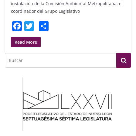
instalación de la Comisión Ambiental Metropolitana, el
coordinador del Grupo Legislativo
F
T
S
a
w
h
c
itt
ar
Read More
e
er
e
b
o
o
k