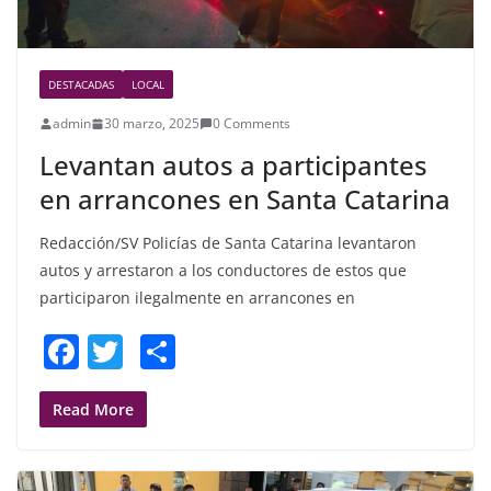
DESTACADAS
LOCAL
admin
30 marzo, 2025
0 Comments
Levantan autos a participantes
en arrancones en Santa Catarina
Redacción/SV Policías de Santa Catarina levantaron
autos y arrestaron a los conductores de estos que
participaron ilegalmente en arrancones en
F
T
S
a
w
h
c
itt
ar
Read More
e
er
e