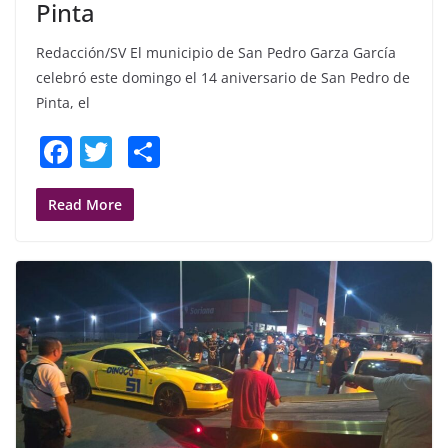
Pinta
Redacción/SV El municipio de San Pedro Garza García
celebró este domingo el 14 aniversario de San Pedro de
Pinta, el
F
T
S
a
w
h
c
itt
ar
Read More
e
er
e
b
o
o
k