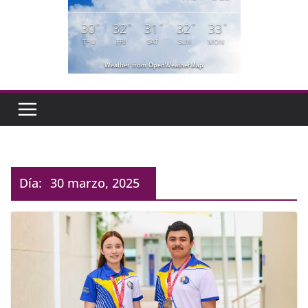
30
32
31
32
33
°
°
°
°
°
THU
FRI
SAT
SUN
MON
Weather from OpenWeatherMap
Día:
30 marzo, 2025