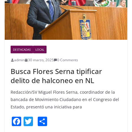
k
DESTACADAS
LOCAL
admin
30 marzo, 2025
0 Comments
Busca Flores Serna tipificar
delito de halconeo en NL
Redacción/SV Miguel Flores Serna, coordinador de la
bancada de Movimiento Ciudadano en el Congreso del
Estado, presentó una iniciativa para
F
T
S
a
w
h