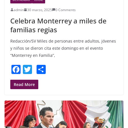
admin
30 marzo, 2025
0 Comments
Celebra Monterrey a miles de
familias regias
Redacción/SV Miles de personas entre adultos, jóvenes
y niños se dieron cita este domingo en el evento
“Monterrey en Familia”,
F
T
S
a
w
h
c
itt
ar
Read More
e
er
e
b
o
o