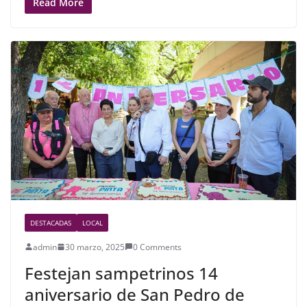
c
itt
ar
Read More
e
er
e
b
o
o
k
DESTACADAS
LOCAL
admin
30 marzo, 2025
0 Comments
Festejan sampetrinos 14
aniversario de San Pedro de