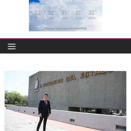
32
32
31
31
32
°
°
°
°
°
THU
FRI
SAT
SUN
MON
Weather from OpenWeatherMap