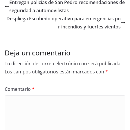
e
er
e
Entregan policías de San Pedro recomendaciones de
b
seguridad a automovilistas
o
Despliega Escobedo operativo para emergencias po
o
r incendios y fuertes vientos
k
Deja un comentario
Tu dirección de correo electrónico no será publicada.
Los campos obligatorios están marcados con
*
Comentario
*