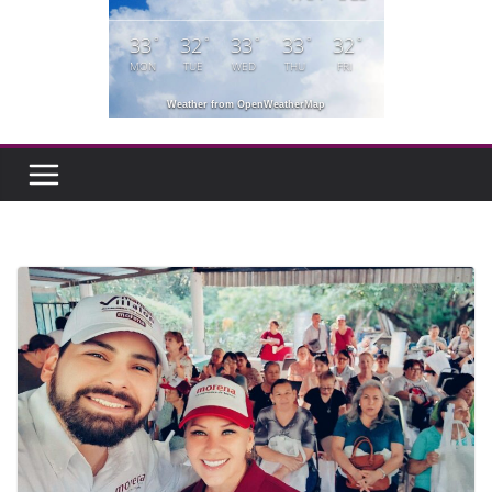
33
32
33
33
32
°
°
°
°
°
MON
TUE
WED
THU
FRI
Weather from OpenWeatherMap