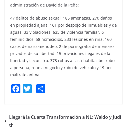
administración de David de la Peña:
47 delitos de abuso sexual, 185 amenazas, 270 daños
en propiedad ajena, 161 por despojo de inmuebles y de
aguas, 33 violaciones, 635 de violencia familiar, 6
feminicidios, 58 homicidios, 233 lesiones en riña, 160
casos de narcomenudeo, 2 de pornografía de menores
privados de su libertad, 15 privaciones ilegales de la
libertad y secuestro, 373 robos a casa-habitación, robo
a persona, robo a negocio y robo de vehículo y 19 por
maltrato animal.
F
T
S
a
w
h
c
itt
ar
e
er
e
Llegará la Cuarta Transformación a NL: Waldo y Judi
b
th