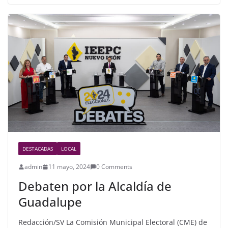
e
er
e
b
o
o
k
DESTACADAS
LOCAL
admin
11 mayo, 2024
0 Comments
Debaten por la Alcaldía de
Guadalupe
Redacción/SV La Comisión Municipal Electoral (CME) de