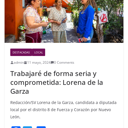
o
k
DESTACADAS
LOCAL
admin
11 mayo, 2024
0 Comments
Trabajaré de forma seria y
comprometida: Lorena de la
Garza
Redacción/SV Lorena de la Garza, candidata a diputada
local por el distrito 8 de Fuerza y Corazón por Nuevo
León,