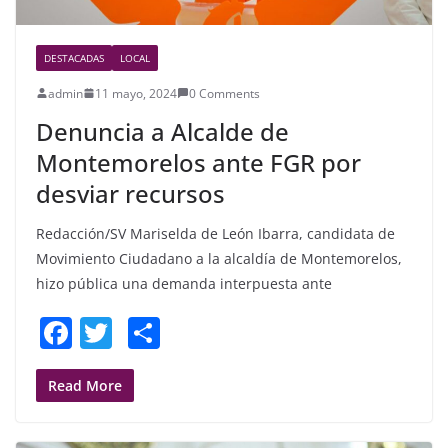
DESTACADAS
LOCAL
admin
11 mayo, 2024
0 Comments
Denuncia a Alcalde de
Montemorelos ante FGR por
desviar recursos
Redacción/SV Mariselda de León Ibarra, candidata de
Movimiento Ciudadano a la alcaldía de Montemorelos,
hizo pública una demanda interpuesta ante
F
T
S
a
w
h
c
itt
ar
Read More
e
er
e