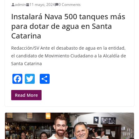
admin
11 mayo, 2024
0 Comments
Instalará Nava 500 tanques más
para dotar de agua en Santa
Catarina
Redacción/SV Ante el desabasto de agua en la entidad,
el candidato de Movimiento Ciudadano a la Alcaldía de
Santa Catarina
F
T
S
a
w
h
c
itt
ar
Read More
e
er
e
b
o
o