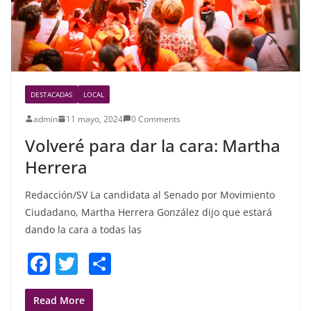
DESTACADAS
LOCAL
admin
11 mayo, 2024
0 Comments
Volveré para dar la cara: Martha
Herrera
Redacción/SV La candidata al Senado por Movimiento
Ciudadano, Martha Herrera González dijo que estará
dando la cara a todas las
F
T
S
a
w
h
c
itt
ar
Read More