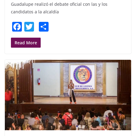
Guadalupe realizó el debate oficial con las y los
candidatos a la alcaldía
F
T
S
a
w
h
c
itt
ar
Read More
e
er
e
b
o
o
k