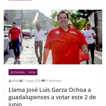
e
er
e
b
o
o
k
DESTACADAS
LOCAL
admin
11 mayo, 2024
0 Comments
Llama José Luis Garza Ochoa a
guadalupenses a votar este 2 de
junio