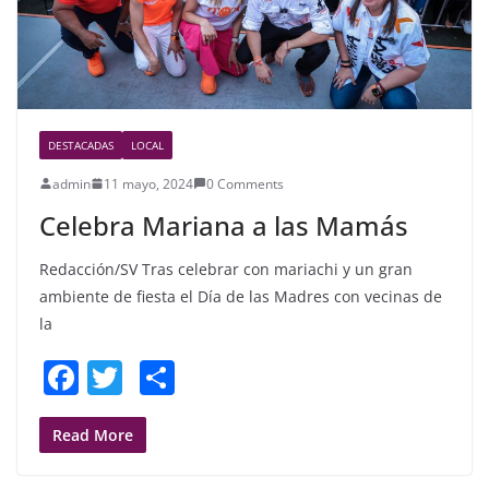
DESTACADAS
LOCAL
admin
11 mayo, 2024
0 Comments
Celebra Mariana a las Mamás
Redacción/SV Tras celebrar con mariachi y un gran
ambiente de fiesta el Día de las Madres con vecinas de
la
F
T
S
a
w
h
c
itt
ar
Read More
e
er
e