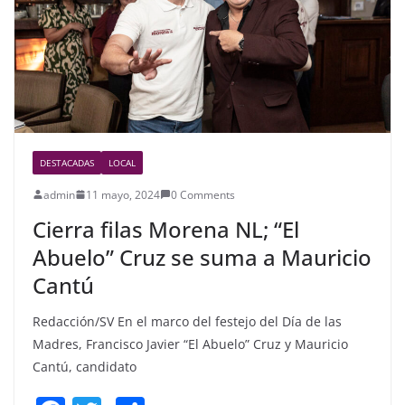
k
DESTACADAS
LOCAL
admin
11 mayo, 2024
0 Comments
Cierra filas Morena NL; “El
Abuelo” Cruz se suma a Mauricio
Cantú
Redacción/SV En el marco del festejo del Día de las
Madres, Francisco Javier “El Abuelo” Cruz y Mauricio
Cantú, candidato