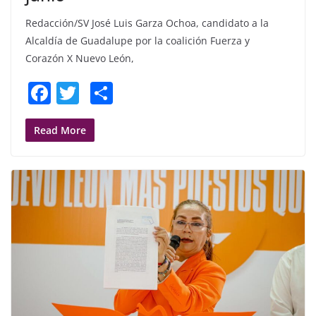
Redacción/SV José Luis Garza Ochoa, candidato a la
Alcaldía de Guadalupe por la coalición Fuerza y
Corazón X Nuevo León,
F
T
S
a
w
h
c
itt
ar
Read More
e
er
e
b
o
o
k