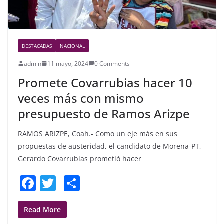
DESTACADAS
NACIONAL
admin
11 mayo, 2024
0 Comments
Promete Covarrubias hacer 10
veces más con mismo
presupuesto de Ramos Arizpe
RAMOS ARIZPE, Coah.- Como un eje más en sus
propuestas de austeridad, el candidato de Morena-PT,
Gerardo Covarrubias prometió hacer
F
T
S
a
w
h
c
itt
ar
Read More