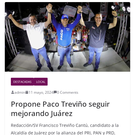
b
o
o
k
DESTACADAS
LOCAL
admin
11 mayo, 2024
0 Comments
Propone Paco Treviño seguir
mejorando Juárez
Redacción/SV Francisco Treviño Cantú, candidato a la
Alcaldía de Juárez por la alianza del PRI, PAN y PRD,