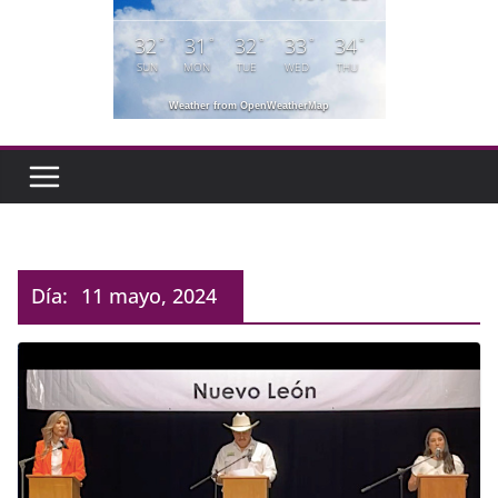
32
31
32
33
34
°
°
°
°
°
SUN
MON
TUE
WED
THU
Weather from OpenWeatherMap
Día:
11 mayo, 2024