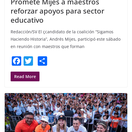
Promete Mijes a maestros
reforzar apoyos para sector
educativo
Redacción/SV El çcandidato de la coalición “Sigamos
Haciendo Historia”, Andrés Mijes, participó este sábado
en reunión con maestros que forman
F
T
S
a
w
h
c
itt
ar
Read More
e
er
e
b
o
o
k