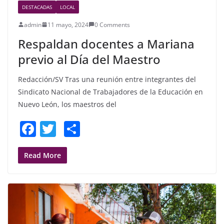
DESTACADAS
LOCAL
admin
11 mayo, 2024
0 Comments
Respaldan docentes a Mariana
previo al Día del Maestro
Redacción/SV Tras una reunión entre integrantes del
Sindicato Nacional de Trabajadores de la Educación en
Nuevo León, los maestros del
F
T
S
a
w
h
c
itt
ar
Read More
e
er
e
b
o