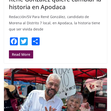
historia en Apodaca
Redacción/SV Para René González, candidato de
Morena al Distrito 7 local, en Apodaca, la historia tiene
que ser vivida desde
F
T
S
a
w
h
c
itt
ar
Read More
e
er
e
b
o
o
k