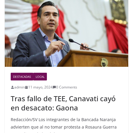
b
o
o
k
DESTACADAS
LOCAL
admin
11 mayo, 2024
0 Comments
Tras fallo de TEE, Canavati cayó
en desacato: Gaona
Redacción/SV Los integrantes de la Bancada Naranja
advierten que al no tomar protesta a Rosaura Guerra