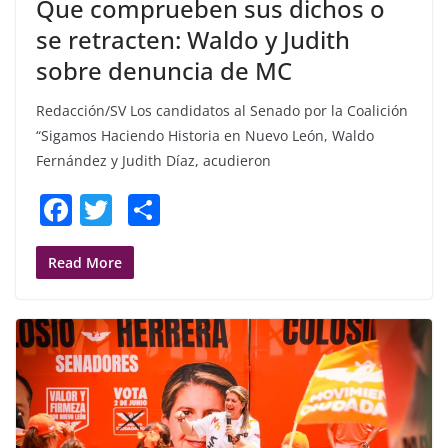
Que comprueben sus dichos o
se retracten: Waldo y Judith
sobre denuncia de MC
Redacción/SV Los candidatos al Senado por la Coalición
“Sigamos Haciendo Historia en Nuevo León, Waldo
Fernández y Judith Díaz, acudieron
F
T
S
a
w
h
c
itt
ar
Read More
e
er
e
b
o
o
k