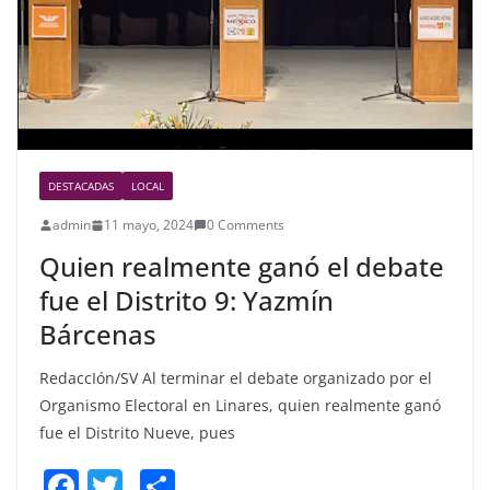
DESTACADAS
LOCAL
admin
11 mayo, 2024
0 Comments
Quien realmente ganó el debate
fue el Distrito 9: Yazmín
Bárcenas
RedaccIón/SV Al terminar el debate organizado por el
Organismo Electoral en Linares, quien realmente ganó
fue el Distrito Nueve, pues
F
T
S