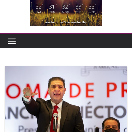
32
31
32
33
33
°
°
°
°
°
SAT
SUN
MON
TUE
WED
Weather from OpenWeatherMap