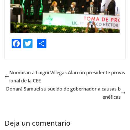
F
T
S
a
w
h
c
itt
ar
e
er
e
Nombran a Luigui Villegas Alarcón presidente provis
b
ional de la CEE
o
Donará Samuel su sueldo de gobernador a causas b
o
enéficas
k
Deja un comentario