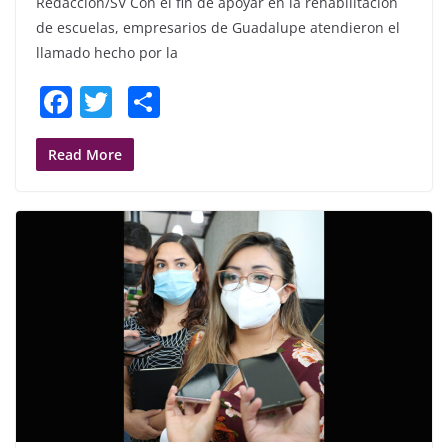
Redacción/SV Con el fin de apoyar en la rehabilitación
de escuelas, empresarios de Guadalupe atendieron el
llamado hecho por la
F
T
S
a
w
h
c
itt
ar
Read More
e
er
e
b
o
o
k