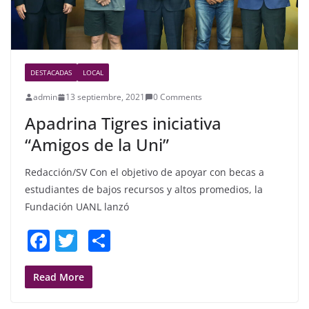
DESTACADAS
LOCAL
admin
13 septiembre, 2021
0 Comments
Apadrina Tigres iniciativa
“Amigos de la Uni”
Redacción/SV Con el objetivo de apoyar con becas a
estudiantes de bajos recursos y altos promedios, la
Fundación UANL lanzó
F
T
S
a
w
h
c
itt
ar
Read More
e
er
e