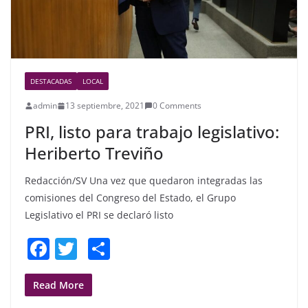
DESTACADAS
LOCAL
admin
13 septiembre, 2021
0 Comments
PRI, listo para trabajo legislativo:
Heriberto Treviño
Redacción/SV Una vez que quedaron integradas las
comisiones del Congreso del Estado, el Grupo
Legislativo el PRI se declaró listo
F
T
S
a
w
h
c
itt
ar
Read More