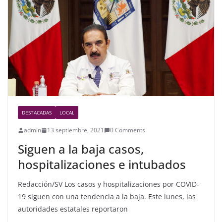
o
o
k
DESTACADAS
LOCAL
admin
13 septiembre, 2021
0 Comments
Siguen a la baja casos,
hospitalizaciones e intubados
Redacción/SV Los casos y hospitalizaciones por COVID-
19 siguen con una tendencia a la baja. Este lunes, las
autoridades estatales reportaron