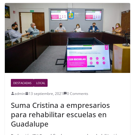
b
o
o
k
DESTACADAS
LOCAL
admin
13 septiembre, 2021
0 Comments
Suma Cristina a empresarios
para rehabilitar escuelas en
Guadalupe