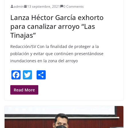
admin
13 septiembre, 2021
0 Comments
Lanza Héctor García exhorto
para canalizar arroyo “Las
Tinajas”
Redacción/SV Con la finalidad de proteger a la
población y evitar que continúen presentándose
inundaciones en la zona del arroyo
F
T
S
a
w
h
c
itt
ar
Read More
e
er
e
b
o