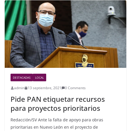
b
o
o
k
DESTACADAS
LOCAL
admin
13 septiembre, 2021
0 Comments
Pide PAN etiquetar recursos
para proyectos prioritarios
Redacción/SV Ante la falta de apoyo para obras
prioritarias en Nuevo León en el proyecto de