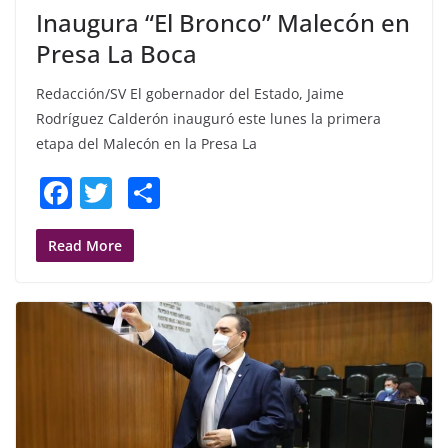
Inaugura “El Bronco” Malecón en
Presa La Boca
Redacción/SV El gobernador del Estado, Jaime
Rodríguez Calderón inauguró este lunes la primera
etapa del Malecón en la Presa La
F
T
S
a
w
h
c
itt
ar
Read More
e
er
e
b
o
o
k