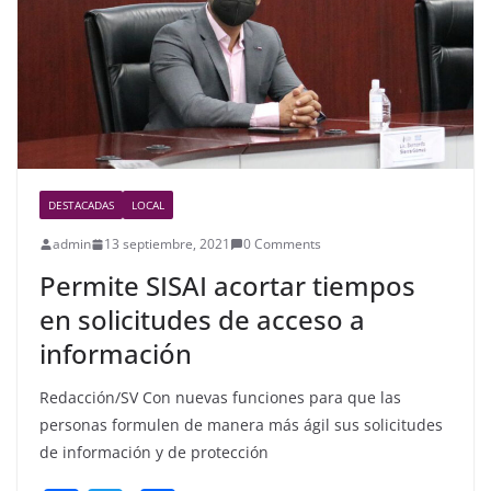
o
k
DESTACADAS
LOCAL
admin
13 septiembre, 2021
0 Comments
Permite SISAI acortar tiempos
en solicitudes de acceso a
información
Redacción/SV Con nuevas funciones para que las
personas formulen de manera más ágil sus solicitudes
de información y de protección