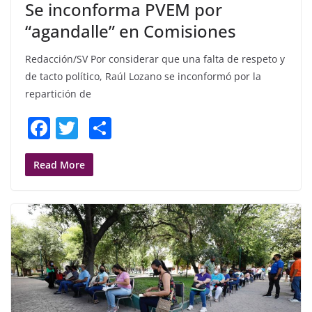
Se inconforma PVEM por
“agandalle” en Comisiones
Redacción/SV Por considerar que una falta de respeto y
de tacto político, Raúl Lozano se inconformó por la
repartición de
F
T
S
a
w
h
c
itt
ar
Read More
e
er
e
b
o
o
k