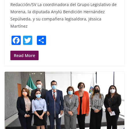
Redacción/SV La coordinadora del Grupo Legislativo de
Morena, la diputada Anylú Bendición Hernández
Sepúlveda, y su compañera legisaldora, Jéssica
Martínez
F
T
S
a
w
h
c
itt
ar
Read More
e
er
e
b
o
o
k