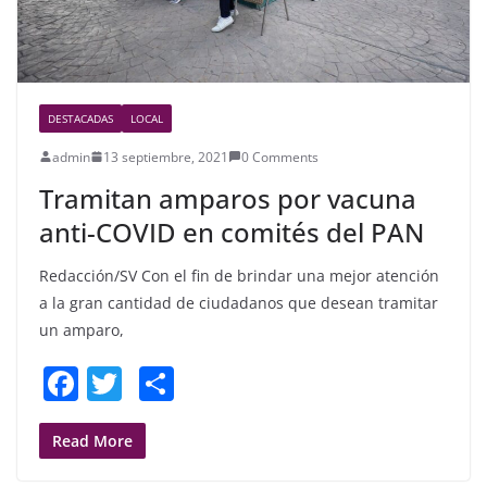
DESTACADAS
LOCAL
admin
13 septiembre, 2021
0 Comments
Tramitan amparos por vacuna
anti-COVID en comités del PAN
Redacción/SV Con el fin de brindar una mejor atención
a la gran cantidad de ciudadanos que desean tramitar
un amparo,
F
T
S
a
w
h
c
itt
ar
Read More