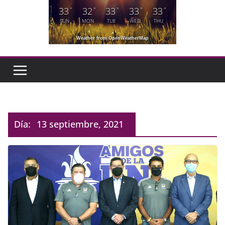
33
32
33
33
33
°
°
°
°
°
SUN
MON
TUE
WED
THU
Weather from OpenWeatherMap
Día:
13 septiembre, 2021