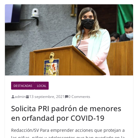
e
er
e
b
o
o
k
DESTACADAS
LOCAL
admin
13 septiembre, 2021
0 Comments
Solicita PRI padrón de menores
en orfandad por COVID-19
Redacción/SV Para emprender acciones que protejan a
las niñas, niños y adolescentes que han quedado en la