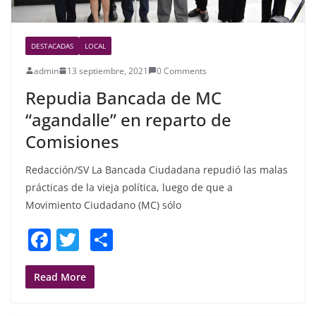
DESTACADAS
LOCAL
admin
13 septiembre, 2021
0 Comments
Repudia Bancada de MC
“agandalle” en reparto de
Comisiones
Redacción/SV La Bancada Ciudadana repudió las malas
prácticas de la vieja política, luego de que a
Movimiento Ciudadano (MC) sólo
F
T
S
a
w
h
c
itt
ar
Read More
e
er
e