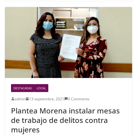
e
er
e
b
o
o
k
DESTACADAS
LOCAL
admin
13 septiembre, 2021
0 Comments
Plantea Morena instalar mesas
de trabajo de delitos contra
mujeres