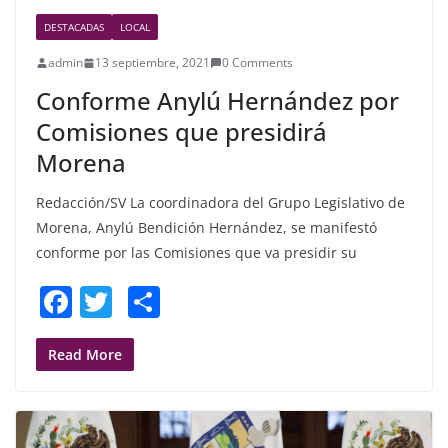
DESTACADAS
LOCAL
admin
13 septiembre, 2021
0 Comments
Conforme Anylú Hernández por
Comisiones que presidirá
Morena
Redacción/SV La coordinadora del Grupo Legislativo de
Morena, Anylú Bendición Hernández, se manifestó
conforme por las Comisiones que va presidir su
F
T
S
a
w
h
c
itt
ar
Read More
e
er
e
b