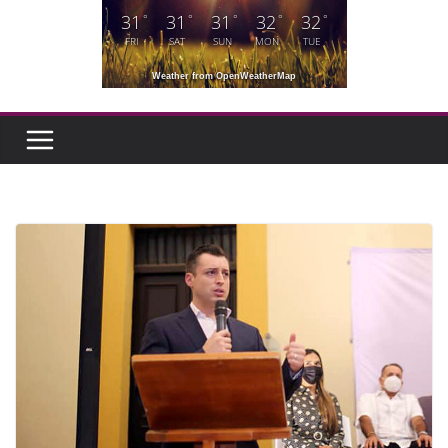
31
31
31
32
32
°
°
°
°
°
FRI
SAT
SUN
MON
TUE
Weather from OpenWeatherMap