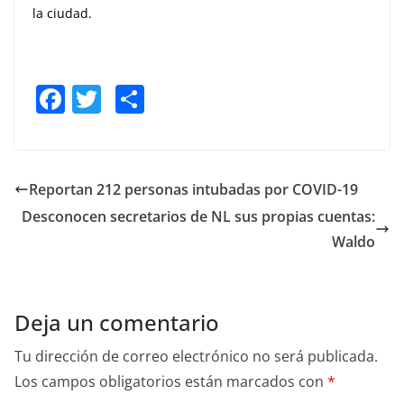
la ciudad.
F
T
S
a
w
h
c
itt
ar
e
er
e
Reportan 212 personas intubadas por COVID-19
b
Desconocen secretarios de NL sus propias cuentas:
o
Waldo
o
k
Deja un comentario
Tu dirección de correo electrónico no será publicada.
Los campos obligatorios están marcados con
*