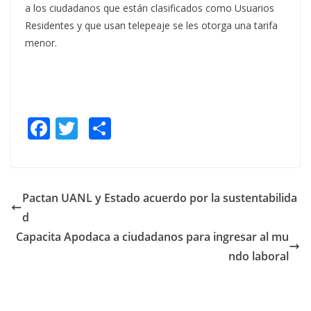
a los ciudadanos que están clasificados como Usuarios
Residentes y que usan telepeaje se les otorga una tarifa
menor.
F
T
S
ac
w
h
e
itt
ar
b
er
e
Pactan UANL y Estado acuerdo por la sustentabilida
o
d
o
Capacita Apodaca a ciudadanos para ingresar al mu
k
ndo laboral