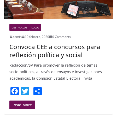
DESTACADAS
LOCAL
admin
19 febrero, 2020
0 Comments
Convoca CEE a concursos para
reflexión política y social
Redacción/SV Para promover la reflexión de temas
socio-políticos, a través de ensayos e investigaciones
académicas, la Comisión Estatal Electoral invita
F
T
S
a
w
h
c
itt
ar
Read More
e
er
e