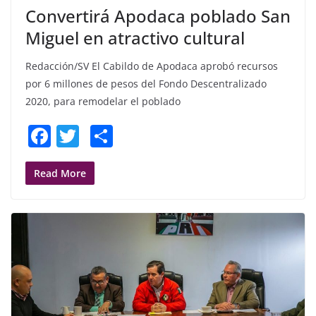
Convertirá Apodaca poblado San
Miguel en atractivo cultural
Redacción/SV El Cabildo de Apodaca aprobó recursos
por 6 millones de pesos del Fondo Descentralizado
2020, para remodelar el poblado
F
T
S
a
w
h
c
itt
ar
Read More
e
er
e
b
o
o
k