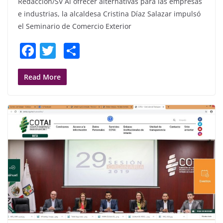
Redacción/SV Al ofrecer alternativas para las empresas
e industrias, la alcaldesa Cristina Díaz Salazar impulsó
el Seminario de Comercio Exterior
F
T
S
a
w
h
c
itt
ar
Read More
e
er
e
b
o
o
k