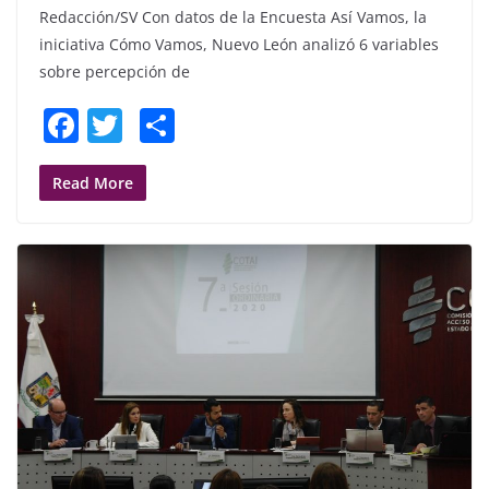
Redacción/SV Con datos de la Encuesta Así Vamos, la
iniciativa Cómo Vamos, Nuevo León analizó 6 variables
sobre percepción de
F
T
S
a
w
h
c
itt
ar
Read More
e
er
e
b
o
o
k