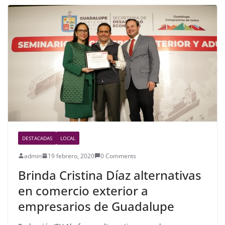
b
o
o
k
DESTACADAS
LOCAL
admin
19 febrero, 2020
0 Comments
Brinda Cristina Díaz alternativas
en comercio exterior a
empresarios de Guadalupe