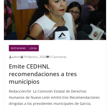
o
k
DESTACADAS
LOCAL
admin
19 febrero, 2020
0 Comments
Emite CEDHNL
recomendaciones a tres
municipios
Redacción/SV La Comisión Estatal de Derechos
Humanos de Nuevo León emitió tres Recomendaciones
dirigidas a los presidentes municipales de García,