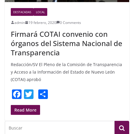
DESTACADAS
LOCAL
admin
19 febrero, 2020
0 Comments
Firmará COTAI convenio con
órganos del Sistema Nacional de
Transparencia
Redacción/SV El Pleno de la Comisión de Transparencia
y Acceso a la Información del Estado de Nuevo León
(COTAI) aprobó
F
T
S
a
w
h
c
itt
ar
Read More
e
er
e
b