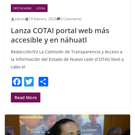
DESTACADAS
LOCAL
admin
19 febrero, 2020
0 Comments
Lanza COTAI portal web más
accesible y en náhuatl
Redacción/SV La Comisión de Transparencia y Acceso a
la Información del Estado de Nuevo León (COTAI) llevó a
cabo el
F
T
S
a
w
h
c
itt
ar
Read More
e
er
e
b
o