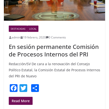
DESTACADAS
LOCAL
admin
19 febrero, 2020
0 Comments
En sesión permanente Comisión
de Procesos Internos del PRI
Redacción/SV De cara a la renovación del Consejo
Político Estatal, la Comisión Estatal de Procesos Internos
del PRI de Nuevo
F
T
S
a
w
h
c
itt
ar
Read More