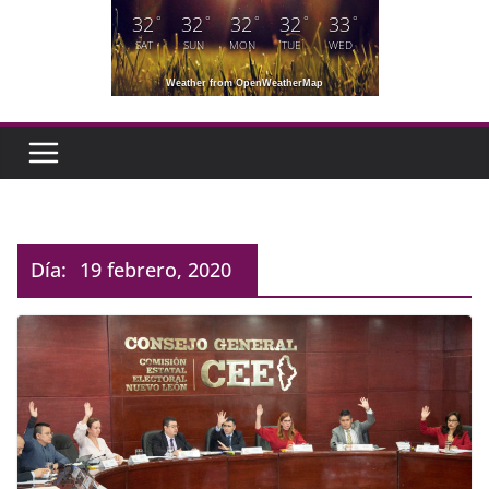
32
32
32
32
33
°
°
°
°
°
SAT
SUN
MON
TUE
WED
Weather from OpenWeatherMap
Día:
19 febrero, 2020