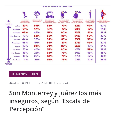
e
er
e
b
o
o
k
DESTACADAS
LOCAL
admin
19 febrero, 2020
0 Comments
Son Monterrey y Juárez los más
inseguros, según “Escala de
Percepción”