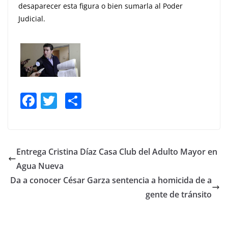
desaparecer esta figura o bien sumarla al Poder
Judicial.
F
T
S
a
w
h
c
itt
ar
e
er
e
Entrega Cristina Díaz Casa Club del Adulto Mayor en
b
Agua Nueva
o
Da a conocer César Garza sentencia a homicida de a
o
gente de tránsito
k