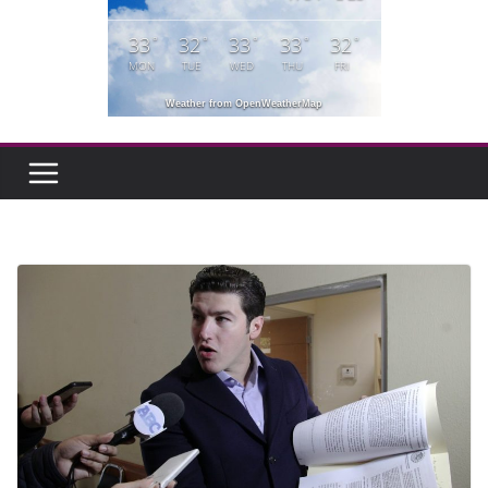
33
32
33
33
32
°
°
°
°
°
MON
TUE
WED
THU
FRI
Weather from OpenWeatherMap