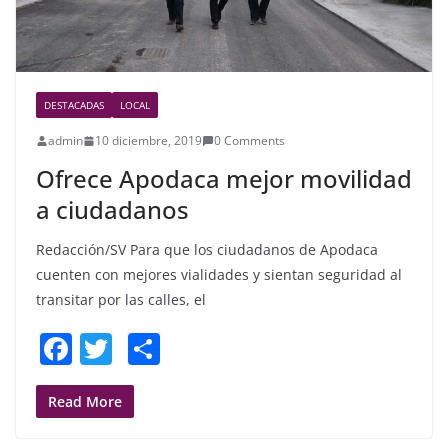
DESTACADAS
LOCAL
admin
10 diciembre, 2019
0 Comments
Ofrece Apodaca mejor movilidad
a ciudadanos
Redacción/SV Para que los ciudadanos de Apodaca
cuenten con mejores vialidades y sientan seguridad al
transitar por las calles, el
F
T
S
a
w
h
c
itt
ar
Read More
e
er
e