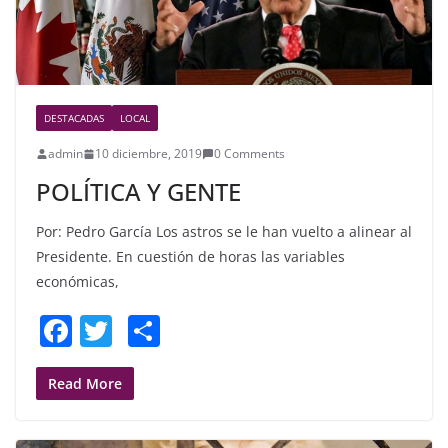
DESTACADAS
LOCAL
admin
10 diciembre, 2019
0 Comments
POLÍTICA Y GENTE
Por: Pedro García Los astros se le han vuelto a alinear al
Presidente. En cuestión de horas las variables
económicas,
F
T
S
a
w
h
c
itt
ar
Read More
e
er
e