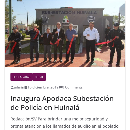
b
o
o
k
DESTACADAS
LOCAL
admin
10 diciembre, 2019
0 Comments
Inaugura Apodaca Subestación
de Policía en Huinalá
Redacción/SV Para brindar una mejor seguridad y
pronta atención a los llamados de auxilio en el poblado