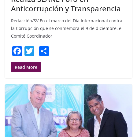
Anticorrupción y Transparencia
Redacción/SV En el marco del Día Internacional contra
la Corrupción que se conmemora el 9 de diciembre, el
Comité Coordinador
F
T
S
a
w
h
c
itt
ar
Read More
e
er
e
b
o
o
k