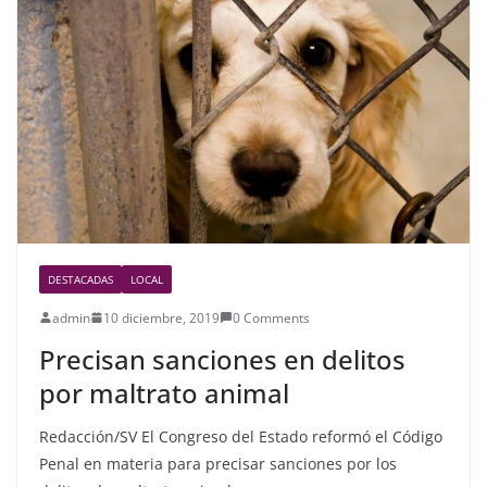
b
o
o
k
DESTACADAS
LOCAL
admin
10 diciembre, 2019
0 Comments
Precisan sanciones en delitos
por maltrato animal
Redacción/SV El Congreso del Estado reformó el Código
Penal en materia para precisar sanciones por los