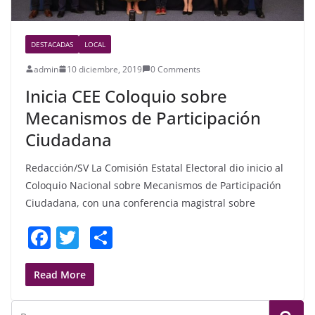
DESTACADAS
LOCAL
admin
10 diciembre, 2019
0 Comments
Inicia CEE Coloquio sobre
Mecanismos de Participación
Ciudadana
Redacción/SV La Comisión Estatal Electoral dio inicio al
Coloquio Nacional sobre Mecanismos de Participación
Ciudadana, con una conferencia magistral sobre
F
T
S
a
w
h
c
itt
ar
Read More
e
er
e