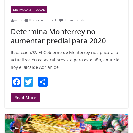
DESTACADAS
LOCAL
admin
10 diciembre, 2019
0 Comments
Determina Monterrey no
aumentar predial para 2020
Redacción/SV El Gobierno de Monterrey no aplicará la
actualización catastral prevista para este año, anunció
hoy el alcalde Adrián de
F
T
S
a
w
h
c
itt
ar
Read More
e
er
e
b
o