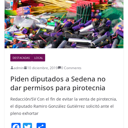
o
k
DESTACADAS
LOCAL
admin
10 diciembre, 2019
0 Comments
Piden diputados a Sedena no
dar permisos para pirotecnia
Redacción/SV Con el fin de evitar la venta de pirotecnia,
el diputado Ramiro González Gutiérrez solicitó ante el
pleno exhortar
F
T
S