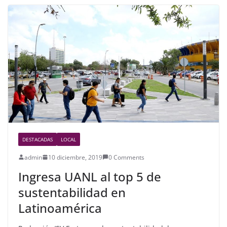
b
o
o
k
DESTACADAS
LOCAL
admin
10 diciembre, 2019
0 Comments
Ingresa UANL al top 5 de
sustentabilidad en
Latinoamérica