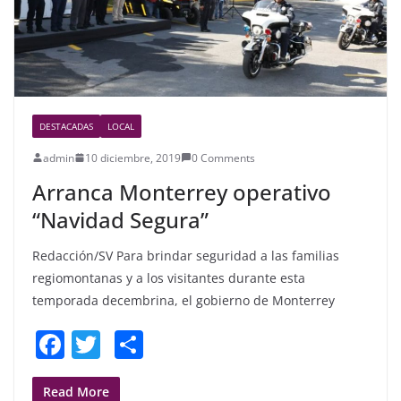
DESTACADAS
LOCAL
admin
10 diciembre, 2019
0 Comments
Arranca Monterrey operativo
“Navidad Segura”
Redacción/SV Para brindar seguridad a las familias
regiomontanas y a los visitantes durante esta
temporada decembrina, el gobierno de Monterrey
F
T
S
a
w
h
Read More