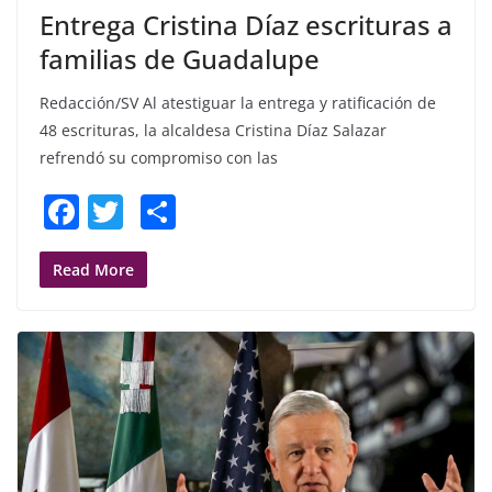
Entrega Cristina Díaz escrituras a
familias de Guadalupe
Redacción/SV Al atestiguar la entrega y ratificación de
48 escrituras, la alcaldesa Cristina Díaz Salazar
refrendó su compromiso con las
F
T
S
a
w
h
c
itt
ar
Read More
e
er
e
b
o
o
k