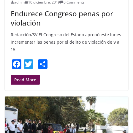
admin
10 diciembre, 2019
0 Comments
Endurece Congreso penas por
violación
Redacción/SV El Congreso del Estado aprobó este lunes
incrementar las penas por el delito de Violación de 9 a
15
F
T
S
a
w
h
c
itt
ar
Read More
e
er
e
b
o
o
k