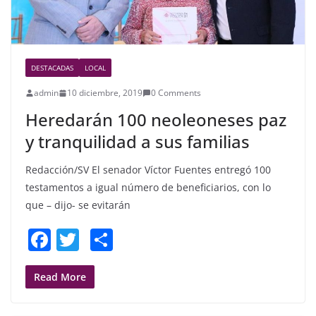
DESTACADAS
LOCAL
admin
10 diciembre, 2019
0 Comments
Heredarán 100 neoleoneses paz
y tranquilidad a sus familias
Redacción/SV El senador Víctor Fuentes entregó 100
testamentos a igual número de beneficiarios, con lo
que – dijo- se evitarán
F
T
S
a
w
h
c
itt
ar
Read More
e
er
e