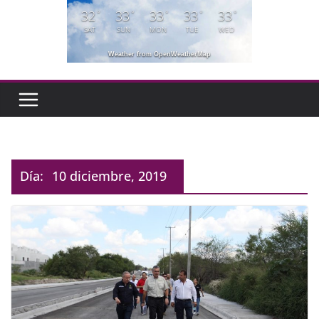
32
33
33
33
33
°
°
°
°
°
SAT
SUN
MON
TUE
WED
Weather from OpenWeatherMap
Día:
10 diciembre, 2019