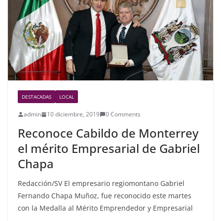
o
k
DESTACADAS
LOCAL
admin
10 diciembre, 2019
0 Comments
Reconoce Cabildo de Monterrey
el mérito Empresarial de Gabriel
Chapa
Redacción/SV El empresario regiomontano Gabriel
Fernando Chapa Muñoz, fue reconocido este martes
con la Medalla al Mérito Emprendedor y Empresarial