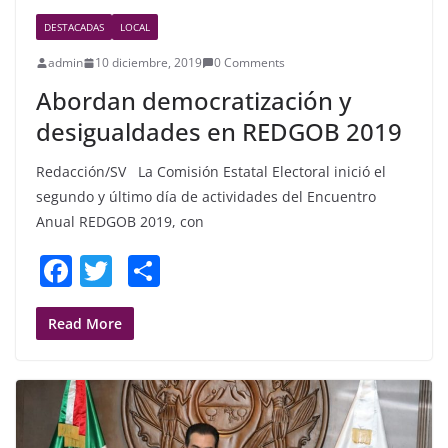
DESTACADAS
LOCAL
admin
10 diciembre, 2019
0 Comments
Abordan democratización y
desigualdades en REDGOB 2019
Redacción/SV La Comisión Estatal Electoral inició el
segundo y último día de actividades del Encuentro
Anual REDGOB 2019, con
F
T
S
a
w
h
c
itt
ar
Read More
e
er
e
b
o