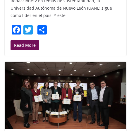
Redacción/SV En temas de sustentabilidad, la
Universidad Autónoma de Nuevo León (UANL) sigue
como líder en el país. Y este
F
T
S
a
w
h
c
itt
ar
Read More
e
er
e
b
o
o
k