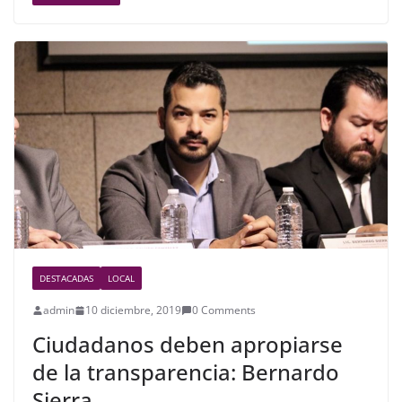
c
itt
ar
e
er
e
b
o
o
k
DESTACADAS
LOCAL
admin
10 diciembre, 2019
0 Comments
Ciudadanos deben apropiarse
de la transparencia: Bernardo
Sierra