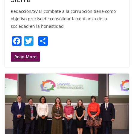
Redacción/SV El combate a la corrupción tiene como
objetivo preciso de consolidar la confianza de la
sociedad en la honestidad
F
T
S
a
w
h
c
itt
ar
Read More
e
er
e
b
o
o
k