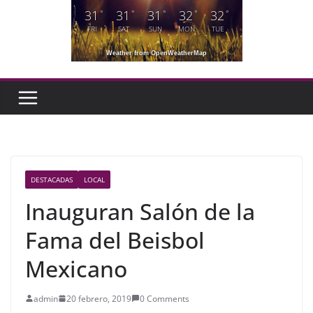
31
31
31
32
32
°
°
°
°
°
FRI
SAT
SUN
MON
TUE
Weather from OpenWeatherMap
DESTACADAS
LOCAL
Inauguran Salón de la
Fama del Beisbol
Mexicano
admin
20 febrero, 2019
0 Comments