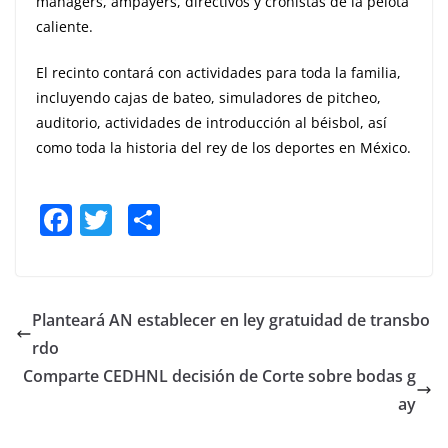
managers, ampayers, directivos y cronistas de la pelota
caliente.
El recinto contará con actividades para toda la familia,
incluyendo cajas de bateo, simuladores de pitcheo,
auditorio, actividades de introducción al béisbol, así
como toda la historia del rey de los deportes en México.
F
T
S
a
w
h
c
itt
ar
e
er
e
Planteará AN establecer en ley gratuidad de transbo
b
rdo
o
Comparte CEDHNL decisión de Corte sobre bodas g
o
ay
k