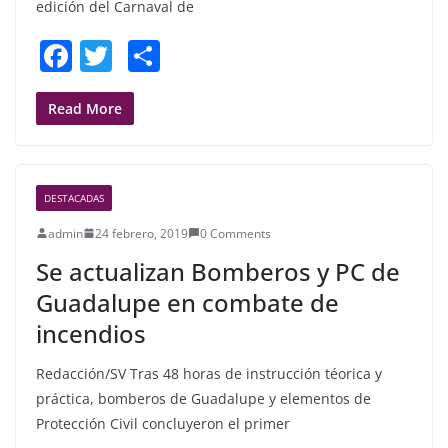
edición del Carnaval de
F
T
S
a
w
h
c
itt
ar
Read More
e
er
e
b
DESTACADAS
o
admin
24 febrero, 2019
0 Comments
o
Se actualizan Bomberos y PC de
k
Guadalupe en combate de
incendios
Redacción/SV Tras 48 horas de instrucción téorica y
práctica, bomberos de Guadalupe y elementos de
Protección Civil concluyeron el primer