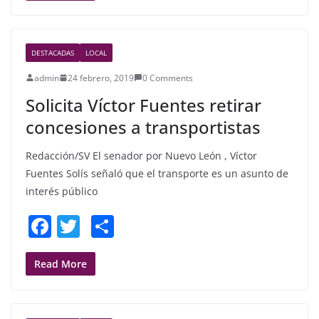
e
er
e
b
DESTACADAS
LOCAL
o
admin
24 febrero, 2019
0 Comments
o
Solicita Víctor Fuentes retirar
k
concesiones a transportistas
Redacción/SV El senador por Nuevo León , Víctor
Fuentes Solís señaló que el transporte es un asunto de
interés público
F
T
S
a
w
h
c
itt
ar
Read More
e
er
e
b