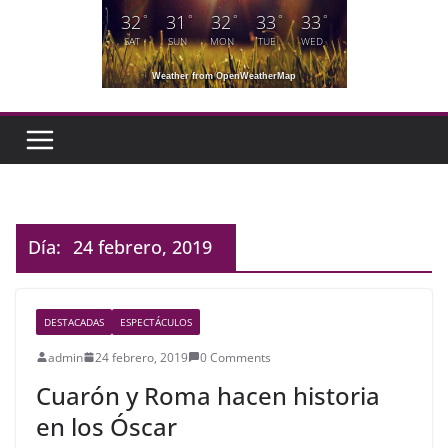
32
31
32
33
33
°
°
°
°
°
SAT
SUN
MON
TUE
WED
Weather from OpenWeatherMap
Día:
24 febrero, 2019
DESTACADAS
ESPECTÁCULOS
admin
24 febrero, 2019
0 Comments
Cuarón y Roma hacen historia
en los Óscar