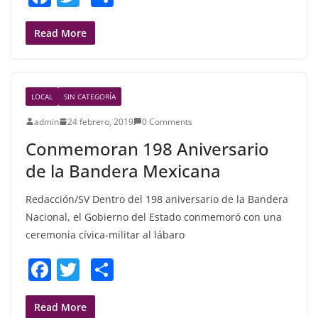
a
w
h
c
itt
ar
Read More
e
er
e
b
LOCAL
SIN CATEGORÍA
o
admin
24 febrero, 2019
0 Comments
o
Conmemoran 198 Aniversario
k
de la Bandera Mexicana
Redacción/SV Dentro del 198 aniversario de la Bandera
Nacional, el Gobierno del Estado conmemoró con una
ceremonia cívica-militar al lábaro
F
T
S
a
w
h
c
itt
ar
Read More