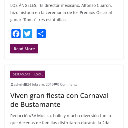
LOS ÁNGELES.- El director mexicano, Alfonso Cuarón,
hizo historia en la ceremonia de los Premios Óscar al
ganar “Roma” tres estatuillas
F
T
S
a
w
h
c
itt
ar
Read More
e
er
e
b
DESTACADAS
LOCAL
o
admin
24 febrero, 2019
0 Comments
o
Viven gran fiesta con Carnaval
k
de Bustamante
Redacción/SV Música, baile y mucha diversión fue lo
que decenas de familias disfrutaron durante la 2da