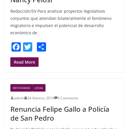
Redacción/SV Para analizar proyectos legislativos
conjuntos que atiendan bilateralmente el fenómeno
migratorio e impulsen el potencial de desarrollo
económico de
F
T
S
a
w
h
c
itt
ar
Read More
e
er
e
b
DESTACADAS
LOCAL
o
admin
24 febrero, 2019
0 Comments
o
Renuncia Felipe Gallo a Policía
k
de San Pedro