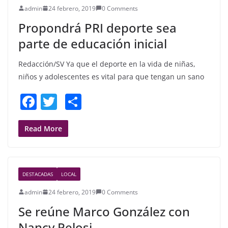
admin
24 febrero, 2019
0 Comments
o
Propondrá PRI deporte sea
k
parte de educación inicial
Redacción/SV Ya que el deporte en la vida de niñas,
niños y adolescentes es vital para que tengan un sano
F
T
S
a
w
h
c
itt
ar
Read More
e
er
e
b
DESTACADAS
LOCAL
o
admin
24 febrero, 2019
0 Comments
o
Se reúne Marco González con
k
Nancy Pelosi