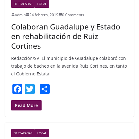
DESTACADAS
LOCAL
o
admin
24 febrero, 2019
0 Comments
o
Colaboran Guadalupe y Estado
k
en rehabilitación de Ruiz
Cortines
Redacción/SV El municipio de Guadalupe colaboró con
trabajo de bacheo en la avenida Ruiz Cortines, en tanto
el Gobierno Estatal
F
T
S
a
w
h
c
itt
ar
Read More
e
er
e
b
DESTACADAS
LOCAL
o