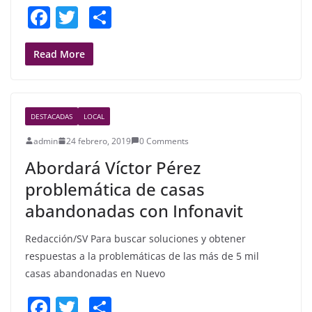
F
T
S
a
w
h
c
itt
ar
Read More
e
er
e
b
DESTACADAS
LOCAL
o
admin
24 febrero, 2019
0 Comments
o
Abordará Víctor Pérez
k
problemática de casas
abandonadas con Infonavit
Redacción/SV Para buscar soluciones y obtener
respuestas a la problemáticas de las más de 5 mil
casas abandonadas en Nuevo
F
T
S