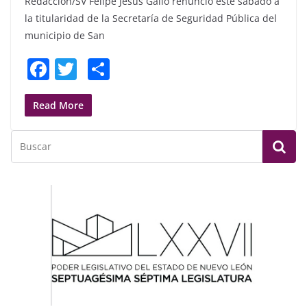
Redacción/SV Felipe Jesús Gallo renunció este sábado a
la titularidad de la Secretaría de Seguridad Pública del
municipio de San
F
T
S
a
w
h
c
itt
ar
Read More
e
er
e
b
o
o
k