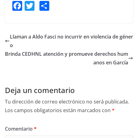
F
T
S
a
w
h
c
itt
ar
e
er
e
Llaman a Aldo Fasci no incurrir en violencia de géner
b
o
o
Brinda CEDHNL atención y promueve derechos hum
o
anos en García
k
Deja un comentario
Tu dirección de correo electrónico no será publicada.
Los campos obligatorios están marcados con
*
Comentario
*