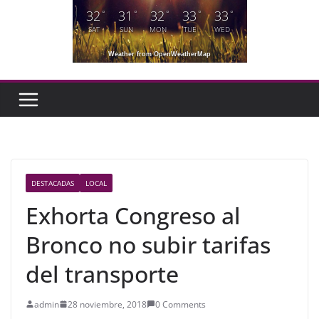
32
31
32
33
33
°
°
°
°
°
SAT
SUN
MON
TUE
WED
Weather from OpenWeatherMap
DESTACADAS
LOCAL
Exhorta Congreso al
Bronco no subir tarifas
del transporte
admin
28 noviembre, 2018
0 Comments