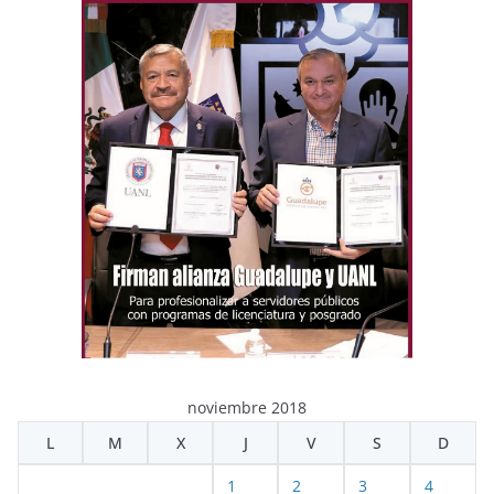
noviembre 2018
L
M
X
J
V
S
D
1
2
3
4