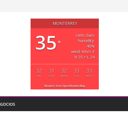
MONTERREY
35
cielo claro
humidity:
°
40%
wind: 6m/s E
H 35 • L 24
32
31
32
33
33
°
°
°
°
°
SAT
SUN
MON
TUE
WED
Weather from OpenWeatherMap
GOCIOS