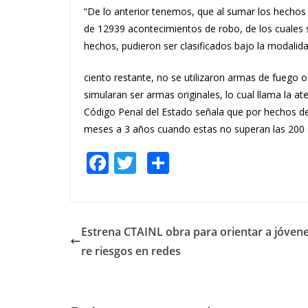
“De lo anterior tenemos, que al sumar los hechos d
de 12939 acontecimientos de robo, de los cuales
hechos, pudieron ser clasificados bajo la modalid
ciento restante, no se utilizaron armas de fuego 
simularan ser armas originales, lo cual llama la a
Código Penal del Estado señala que por hechos d
meses a 3 años cuando estas no superan las 200 cu
F
T
S
ac
w
h
e
itt
ar
b
er
e
Estrena CTAINL obra para orientar a jóven
o
re riesgos en redes
o
k