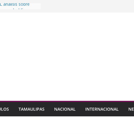
 análisis sobre
va en alcaldías
aballero padrón de
das
danos el abandono
ldo
alupe Consejo
icipación de la
 a formar parte de
Seguridad Pública
ULOS
TAMAULIPAS
NACIONAL
INTERNACIONAL
NE