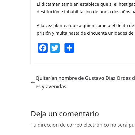
El dictamen también establece que si el hostiga
destitución e inhabilitación de uno a dos años
A la vez plantea que a quien cometa el delito d
prisión y multa hasta de cincuenta unidades de 
F
T
S
a
w
h
c
itt
ar
e
er
e
Quitarían nombre de Gustavo Díaz Ordaz de
b
es y avenidas
o
o
Deja un comentario
k
Tu dirección de correo electrónico no será pu