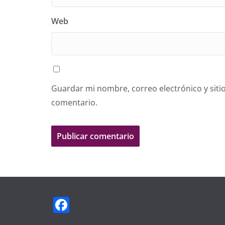
Web
Guardar mi nombre, correo electrónico y siti
comentario.
F
a