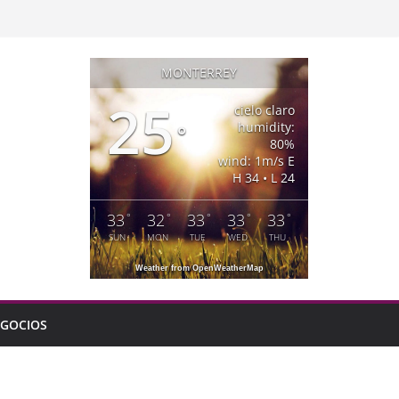
MONTERREY
25
cielo claro
humidity:
°
80%
wind: 1m/s E
H 34 • L 24
33
32
33
33
33
°
°
°
°
°
SUN
MON
TUE
WED
THU
Weather from OpenWeatherMap
GOCIOS