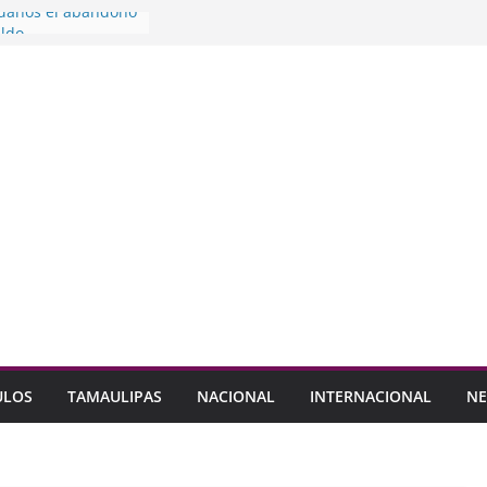
adanos el abandono
aldo
res nivel
 Protección Civil NL
os por pensionados
yD
Modo
 para que llegue a
el ‘Sí’
Caballero padrón de
das
ULOS
TAMAULIPAS
NACIONAL
INTERNACIONAL
NE