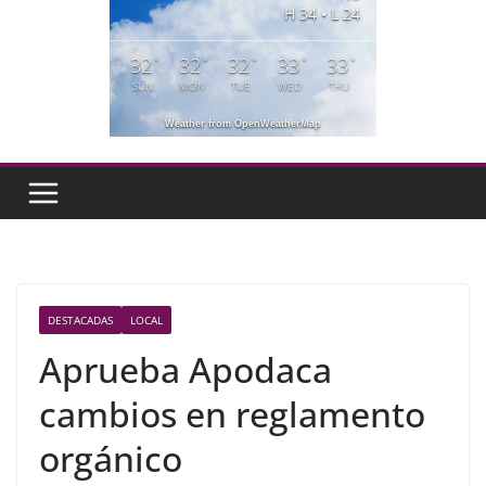
H 34 • L 24
32
32
32
33
33
°
°
°
°
°
SUN
MON
TUE
WED
THU
Weather from OpenWeatherMap
DESTACADAS
LOCAL
Aprueba Apodaca
cambios en reglamento
orgánico