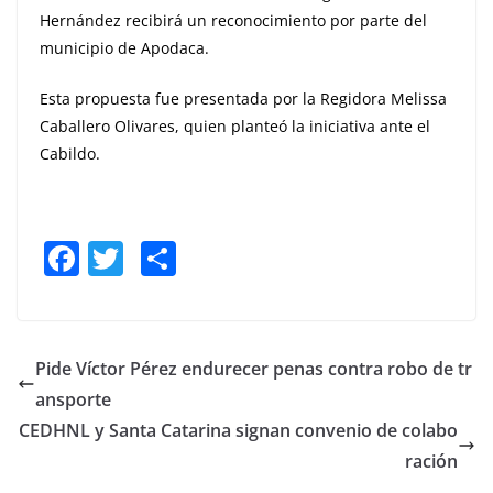
Hernández recibirá un reconocimiento por parte del
municipio de Apodaca.
Esta propuesta fue presentada por la Regidora Melissa
Caballero Olivares, quien planteó la iniciativa ante el
Cabildo.
F
T
S
a
w
h
c
itt
ar
e
er
e
Pide Víctor Pérez endurecer penas contra robo de tr
b
ansporte
o
CEDHNL y Santa Catarina signan convenio de colabo
o
ración