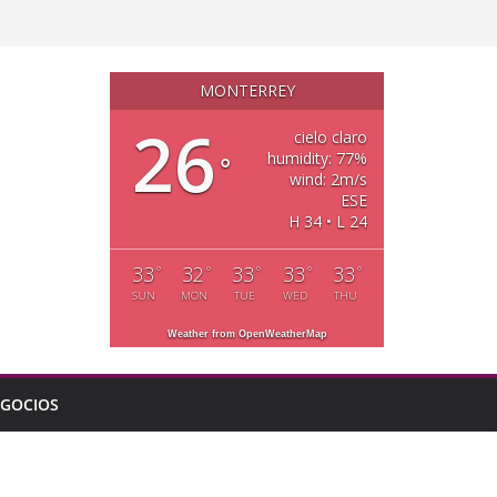
MONTERREY
26
cielo claro
humidity: 77%
°
wind: 2m/s
ESE
H 34 • L 24
33
32
33
33
33
°
°
°
°
°
SUN
MON
TUE
WED
THU
Weather from OpenWeatherMap
GOCIOS