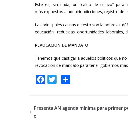
Este es, sin duda, un “caldo de cultivo” para
más expuestos a adquirir adicciones, registro de
Las principales causas de esto son la pobreza, dé
educación, reducidas oportunidades laborales, dep
REVOCACIÓN DE MANDATO
Tenemos que castigar a aquellos políticos que no 
revocación de mandato para tener gobiernos más e
F
T
S
ac
w
h
e
itt
ar
b
er
e
Presenta AN agenda mínima para primer p
o
o
o