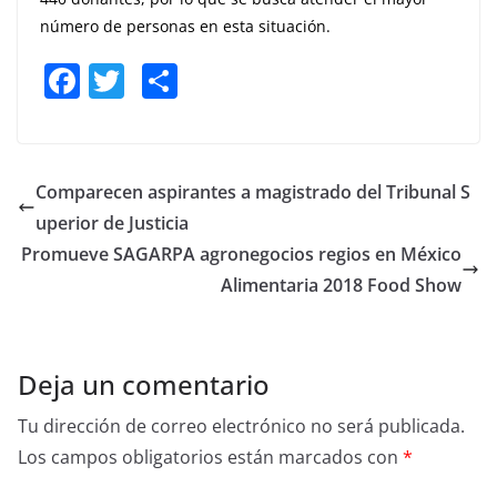
número de personas en esta situación.
F
T
S
a
w
h
c
itt
ar
e
er
e
Comparecen aspirantes a magistrado del Tribunal S
b
uperior de Justicia
o
Promueve SAGARPA agronegocios regios en México
o
Alimentaria 2018 Food Show
k
Deja un comentario
Tu dirección de correo electrónico no será publicada.
Los campos obligatorios están marcados con
*