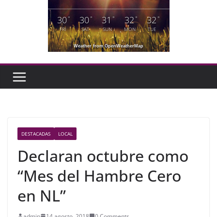
30
30
31
32
32
°
°
°
°
°
FRI
SAT
SUN
MON
TUE
Weather from OpenWeatherMap
DESTACADAS
LOCAL
Declaran octubre como
“Mes del Hambre Cero
en NL”
admin
14 agosto, 2018
0 Comments