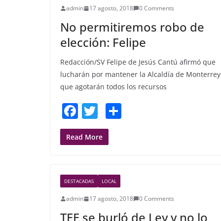
admin
17 agosto, 2018
0 Comments
o
No permitiremos robo de
k
elección: Felipe
Redacción/SV Felipe de Jesús Cantú afirmó que
lucharán por mantener la Alcaldía de Monterrey
que agotarán todos los recursos
F
T
S
a
w
h
c
itt
ar
Read More
e
er
e
b
DESTACADAS
LOCAL
o
admin
17 agosto, 2018
0 Comments
o
TEE se burló de Ley y no lo