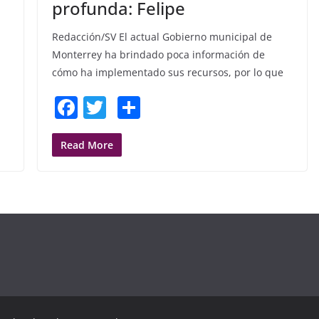
profunda: Felipe
Redacción/SV El actual Gobierno municipal de
Monterrey ha brindado poca información de
cómo ha implementado sus recursos, por lo que
F
T
S
a
w
h
c
itt
ar
Read More
e
er
e
b
o
o
k