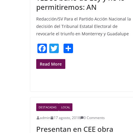
k
permitiremos: AN
Redacción/SV Para el Partido Acción Nacional la
decisión del Tribunal Estatal Electoral de
revocarle el triunfo en Monterrey y Guadalupe
F
T
S
a
w
h
c
itt
ar
Read More
e
er
e
b
o
o
DESTACADAS
LOCAL
k
admin
17 agosto, 2018
0 Comments
Presentan en CEE obra