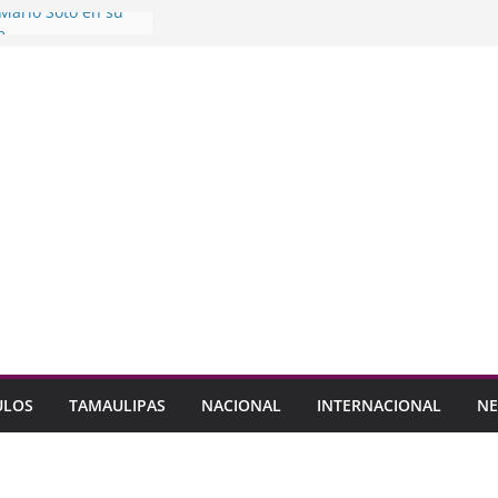
Mario Soto en su
e
adanos el abandono
aldo
dalupe Consejo
ticipación de la
 a formar parte de
 Seguridad Pública
L análisis sobre
iva en alcaldías
ULOS
TAMAULIPAS
NACIONAL
INTERNACIONAL
NE