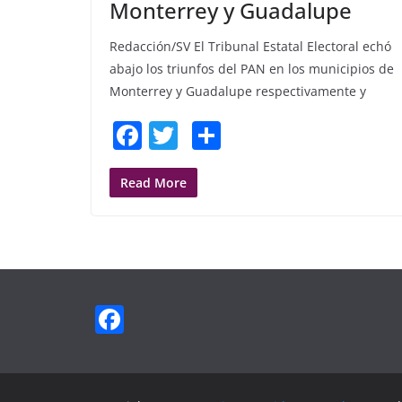
Monterrey y Guadalupe
Redacción/SV El Tribunal Estatal Electoral echó
abajo los triunfos del PAN en los municipios de
Monterrey y Guadalupe respectivamente y
F
T
S
a
w
h
c
itt
ar
Read More
e
er
e
b
o
o
F
k
a
c