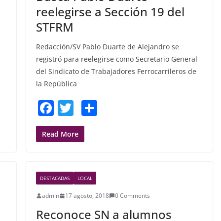
k
reelegirse a Sección 19 del
STFRM
Redacción/SV Pablo Duarte de Alejandro se
registró para reelegirse como Secretario General
del Sindicato de Trabajadores Ferrocarrileros de
la República
F
T
S
a
w
h
c
itt
ar
Read More
e
er
e
b
DESTACADAS
LOCAL
o
admin
17 agosto, 2018
0 Comments
o
Reconoce SN a alumnos
k