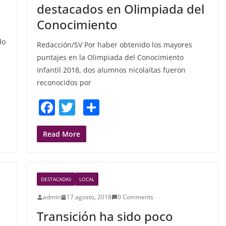
destacados en Olimpiada del
Conocimiento
do
Redacción/SV Por haber obtenido los mayores
puntajes en la Olimpiada del Conocimiento
Infantil 2018, dos alumnos nicolaítas fueron
reconocidos por
F
T
S
a
w
h
c
itt
ar
Read More
e
er
e
b
DESTACADAS
LOCAL
o
admin
17 agosto, 2018
0 Comments
o
Transición ha sido poco
k