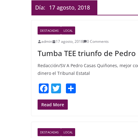
Día:
17 agosto, 2018
DESTACADAS
LOCAL
admin
17 agosto, 2018
0 Comments
Tumba TEE triunfo de Pedro
Redacción/SV A Pedro Casas Quiñones, mejor cono
dinero el Tribunal Estatal
F
T
S
a
w
h
c
itt
ar
Read More
e
er
e
b
DESTACADAS
LOCAL
o