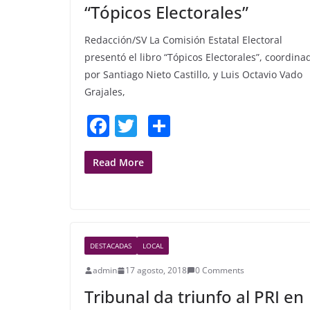
“Tópicos Electorales”
Redacción/SV La Comisión Estatal Electoral
presentó el libro “Tópicos Electorales”, coordina
por Santiago Nieto Castillo, y Luis Octavio Vado
Grajales,
F
T
S
a
w
h
c
itt
ar
Read More
e
er
e
b
o
DESTACADAS
LOCAL
o
admin
17 agosto, 2018
0 Comments
k
Tribunal da triunfo al PRI en