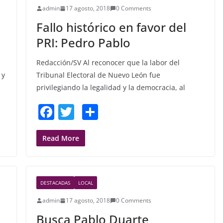
admin
17 agosto, 2018
0 Comments
Fallo histórico en favor del
PRI: Pedro Pablo
Redacción/SV Al reconocer que la labor del
 y
Tribunal Electoral de Nuevo León fue
privilegiando la legalidad y la democracia, al
F
T
S
a
w
h
c
itt
ar
Read More
e
er
e
b
DESTACADAS
LOCAL
o
admin
17 agosto, 2018
0 Comments
o
Busca Pablo Duarte