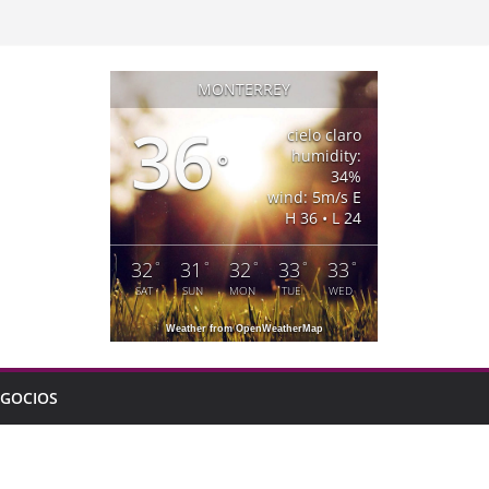
MONTERREY
36
cielo claro
humidity:
°
34%
wind: 5m/s E
H 36 • L 24
32
31
32
33
33
°
°
°
°
°
SAT
SUN
MON
TUE
WED
Weather from OpenWeatherMap
GOCIOS