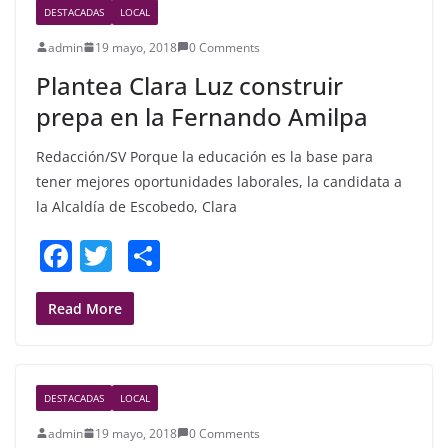
DESTACADAS
LOCAL
o
admin
19 mayo, 2018
0 Comments
o
Plantea Clara Luz construir
k
prepa en la Fernando Amilpa
Redacción/SV Porque la educación es la base para
tener mejores oportunidades laborales, la candidata a
la Alcaldía de Escobedo, Clara
F
T
S
a
w
h
c
itt
ar
Read More
e
er
e
b
DESTACADAS
LOCAL
o
admin
19 mayo, 2018
0 Comments
o