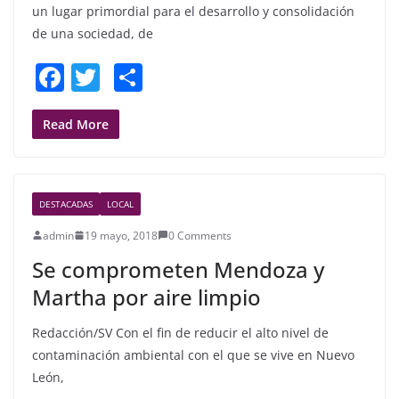
un lugar primordial para el desarrollo y consolidación
de una sociedad, de
F
T
S
a
w
h
c
itt
ar
Read More
e
er
e
b
DESTACADAS
LOCAL
o
admin
19 mayo, 2018
0 Comments
o
Se comprometen Mendoza y
k
Martha por aire limpio
Redacción/SV Con el fin de reducir el alto nivel de
contaminación ambiental con el que se vive en Nuevo
León,