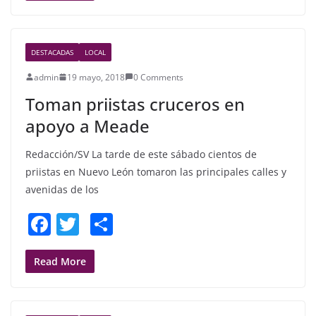
e
er
e
b
DESTACADAS
LOCAL
o
admin
19 mayo, 2018
0 Comments
o
Toman priistas cruceros en
k
apoyo a Meade
Redacción/SV La tarde de este sábado cientos de
priistas en Nuevo León tomaron las principales calles y
avenidas de los
F
T
S
a
w
h
c
itt
ar
Read More
e
er
e
b