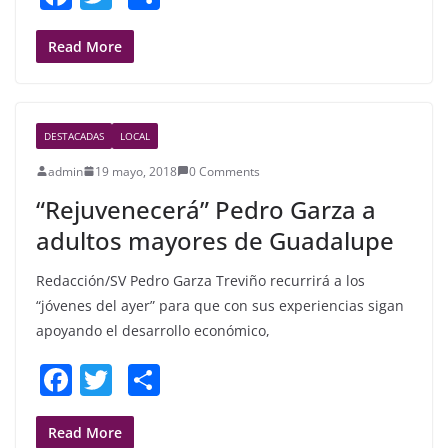
a
w
h
c
itt
ar
Read More
e
er
e
b
DESTACADAS
LOCAL
o
admin
19 mayo, 2018
0 Comments
o
“Rejuvenecerá” Pedro Garza a
k
adultos mayores de Guadalupe
Redacción/SV Pedro Garza Treviño recurrirá a los
“jóvenes del ayer” para que con sus experiencias sigan
apoyando el desarrollo económico,
F
T
S
a
w
h
c
itt
ar
Read More