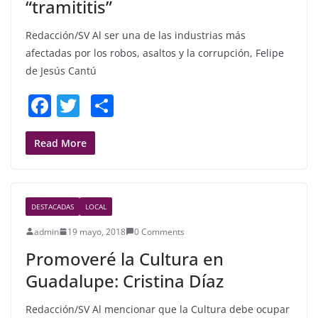
“tramititis”
Redacción/SV Al ser una de las industrias más
afectadas por los robos, asaltos y la corrupción, Felipe
de Jesús Cantú
F
T
S
a
w
h
c
itt
ar
Read More
e
er
e
b
DESTACADAS
LOCAL
o
admin
19 mayo, 2018
0 Comments
o
Promoveré la Cultura en
k
Guadalupe: Cristina Díaz
Redacción/SV Al mencionar que la Cultura debe ocupar