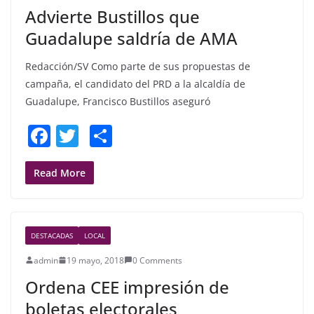
Advierte Bustillos que
k
Guadalupe saldría de AMA
Redacción/SV Como parte de sus propuestas de
campaña, el candidato del PRD a la alcaldía de
Guadalupe, Francisco Bustillos aseguró
F
T
S
a
w
h
c
itt
ar
Read More
e
er
e
b
DESTACADAS
LOCAL
o
admin
19 mayo, 2018
0 Comments
o
Ordena CEE impresión de
k
boletas electorales