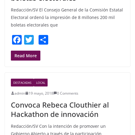
Redacción/SV El Consejo General de la Comisión Estatal
Electoral ordenó la impresión de 8 millones 200 mil
boletas electorales que
F
T
S
a
w
h
c
itt
ar
Read More
e
er
e
b
DESTACADAS
LOCAL
o
admin
19 mayo, 2018
0 Comments
o
Convoca Rebeca Clouthier al
k
Hackathon de innovación
Redacción/SV Con la intención de promover un
Gobierno Abierto a través de la participación