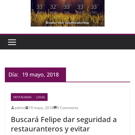
33
32
33
33
33
°
°
°
°
°
SUN
MON
TUE
WED
THU
Weather from OpenWeatherMap
Día:
19 mayo, 2018
DESTACADAS
LOCAL
admin
19 mayo, 2018
0 Comments
Buscará Felipe dar seguridad a
restauranteros y evitar