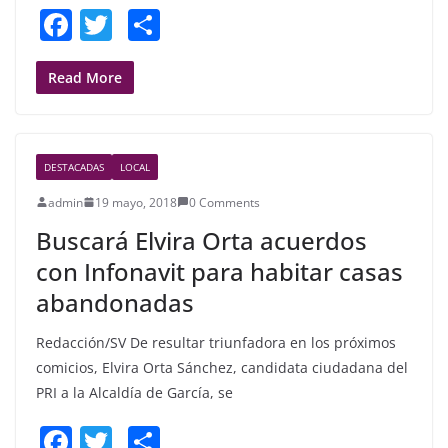
F
T
S
a
w
h
c
itt
ar
Read More
e
er
e
b
DESTACADAS
LOCAL
o
admin
19 mayo, 2018
0 Comments
o
Buscará Elvira Orta acuerdos
k
con Infonavit para habitar casas
abandonadas
Redacción/SV De resultar triunfadora en los próximos
comicios, Elvira Orta Sánchez, candidata ciudadana del
PRI a la Alcaldía de García, se
F
T
S