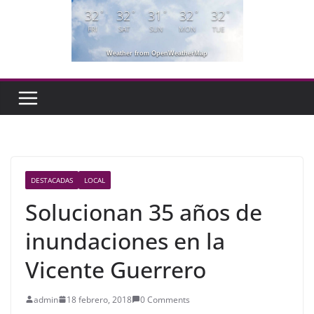
32
32
31
32
32
°
°
°
°
°
FRI
SAT
SUN
MON
TUE
Weather from OpenWeatherMap
DESTACADAS
LOCAL
Solucionan 35 años de
inundaciones en la
Vicente Guerrero
admin
18 febrero, 2018
0 Comments