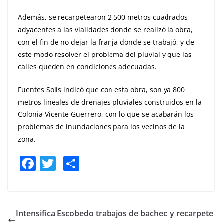
Además, se recarpetearon 2,500 metros cuadrados
adyacentes a las vialidades donde se realizó la obra,
con el fin de no dejar la franja donde se trabajó, y de
este modo resolver el problema del pluvial y que las
calles queden en condiciones adecuadas.
Fuentes Solís indicó que con esta obra, son ya 800
metros lineales de drenajes pluviales construidos en la
Colonia Vicente Guerrero, con lo que se acabarán los
problemas de inundaciones para los vecinos de la
zona.
F
T
S
a
w
h
c
itt
ar
e
er
e
Intensifica Escobedo trabajos de bacheo y recarpete