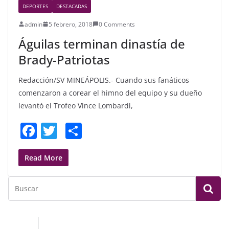
DEPORTES
DESTACADAS
o
admin
5 febrero, 2018
0 Comments
o
Águilas terminan dinastía de
k
Brady-Patriotas
Redacción/SV MINEÁPOLIS.- Cuando sus fanáticos
comenzaron a corear el himno del equipo y su dueño
levantó el Trofeo Vince Lombardi,
F
T
S
a
w
h
c
itt
ar
Read More
e
er
e
b
o
o