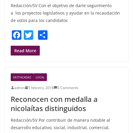
Redacción/SV Con el objetivo de darle seguimiento
a los proyectos legislativos y ayudar en la recaudación
de votos para los candidatos
F
T
S
a
w
h
c
itt
ar
Read More
e
er
e
b
DESTACADAS
LOCAL
o
admin
5 febrero, 2018
0 Comments
o
Reconocen con medalla a
k
nicolaítas distinguidos
Redacción/SV Por contribuir de manera notable al
desarrollo educativo, social, industrial, comercial,