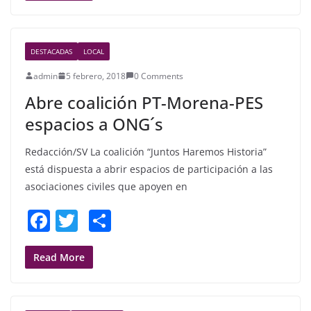
e
er
e
b
DESTACADAS
LOCAL
o
admin
5 febrero, 2018
0 Comments
o
Abre coalición PT-Morena-PES
k
espacios a ONG´s
Redacción/SV La coalición “Juntos Haremos Historia”
está dispuesta a abrir espacios de participación a las
asociaciones civiles que apoyen en
F
T
S
a
w
h
c
itt
ar
Read More
e
er
e
b