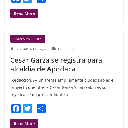
a
w
h
c
itt
ar
Read More
e
er
e
b
DESTACADAS
LOCAL
o
admin
5 febrero, 2018
0 Comments
o
César Garza se registra para
k
alcaldía de Apodaca
Redacción/SV Un frente ampliamente ciudadano es el
proyecto que ofrece César Garza Villarreal, tras su
registro como pre candidato a
F
T
S
a
w
h
c
itt
ar
Read More