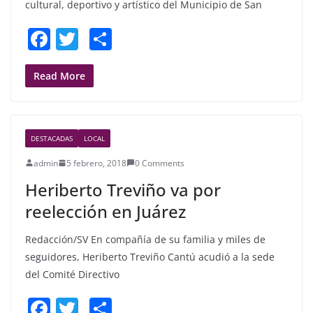
cultural, deportivo y artístico del Municipio de San
F
T
S
a
w
h
c
itt
ar
Read More
e
er
e
b
DESTACADAS
LOCAL
o
admin
5 febrero, 2018
0 Comments
o
Heriberto Treviño va por
k
reelección en Juárez
Redacción/SV En compañía de su familia y miles de
seguidores, Heriberto Treviño Cantú acudió a la sede
del Comité Directivo
F
T
S