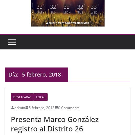
32
32
32
32
33
°
°
°
°
°
SAT
SUN
MON
TUE
WED
Weather from OpenWeatherMap
Día:
5 febrero, 2018
DESTACADAS
LOCAL
admin
5 febrero, 2018
0 Comments
Presenta Marco González
registro al Distrito 26