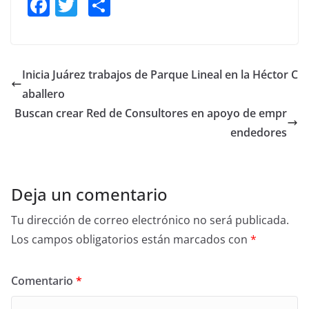
F
T
S
a
w
h
c
itt
ar
e
er
e
Inicia Juárez trabajos de Parque Lineal en la Héctor C
b
aballero
o
Buscan crear Red de Consultores en apoyo de empr
o
endedores
k
Deja un comentario
Tu dirección de correo electrónico no será publicada.
Los campos obligatorios están marcados con
*
Comentario
*