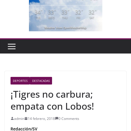
34
33
33
32
32
°
°
°
°
°
TUE
WED
THU
FRI
SAT
Weather from OpenWeatherMap
DEPORTES
DESTACADAS
¡Tigres no carbura;
empata con Lobos!
admin
14 febrero, 2018
0 Comments
Redacción/SV