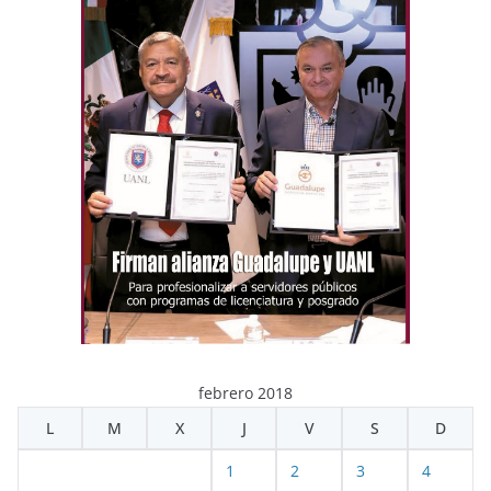
febrero 2018
L
M
X
J
V
S
D
1
2
3
4