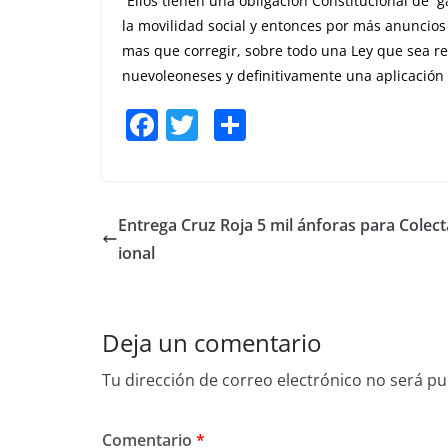
“Ellos tienen una obligación Constitucional de gar
la movilidad social y entonces por más anuncios
mas que corregir, sobre todo una Ley que sea re
nuevoleoneses y definitivamente una aplicación n
F
T
S
a
w
h
c
itt
ar
e
er
e
Entrega Cruz Roja 5 mil ánforas para Colec
b
ional
o
o
Deja un comentario
k
Tu dirección de correo electrónico no será pu
Comentario
*