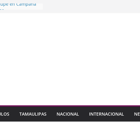
lupe en Campaña
as
dro abre sus
Fiesta de la
l
e y CANACO
 de 1,800 Pymes
ey taller para
jeres en procesos
egia Escudo cinco
 menos de 24 horas
ULOS
TAMAULIPAS
NACIONAL
INTERNACIONAL
NE