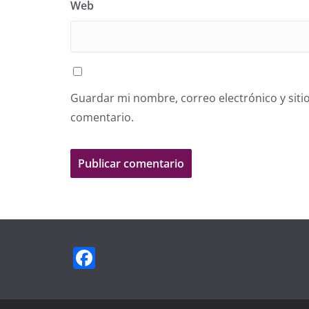
Web
Guardar mi nombre, correo electrónico y siti
comentario.
F
a
c