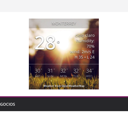
MONTERREY
28
cielo claro
humidity:
°
70%
wind: 2m/s E
H 35 • L 24
30
31
32
32
34
°
°
°
°
°
SAT
SUN
MON
TUE
WED
Weather from OpenWeatherMap
GOCIOS