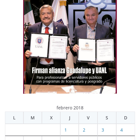
febrero 2018
L
M
X
J
V
S
D
1
2
3
4