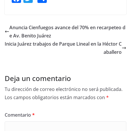
a
w
h
c
itt
ar
e
er
e
Anuncia Cienfuegos avance del 70% en recarpeteo d
b
e Av. Benito Juárez
o
Inicia Juárez trabajos de Parque Lineal en la Héctor C
o
aballero
k
Deja un comentario
Tu dirección de correo electrónico no será publicada.
Los campos obligatorios están marcados con
*
Comentario
*