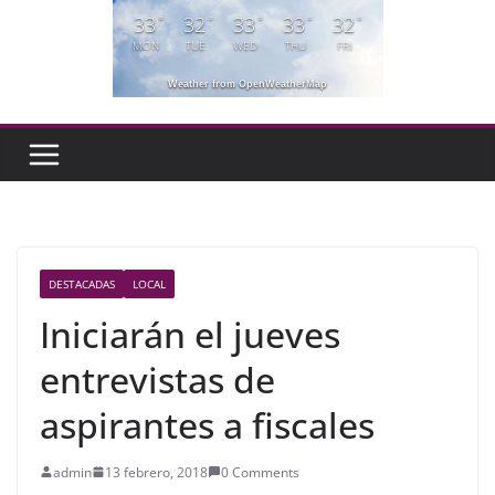
33
32
33
33
32
°
°
°
°
°
MON
TUE
WED
THU
FRI
Weather from OpenWeatherMap
DESTACADAS
LOCAL
Iniciarán el jueves
entrevistas de
aspirantes a fiscales
admin
13 febrero, 2018
0 Comments