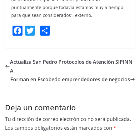
puntualmente porque todavía estamos muy a tiempo
para que sean considerados”, externó.
F
T
S
a
w
h
c
itt
ar
e
er
e
Actualiza San Pedro Protocolos de Atención SIPINN
b
A
o
Forman en Escobedo emprendedores de negocios
o
k
Deja un comentario
Tu dirección de correo electrónico no será publicada.
Los campos obligatorios están marcados con
*