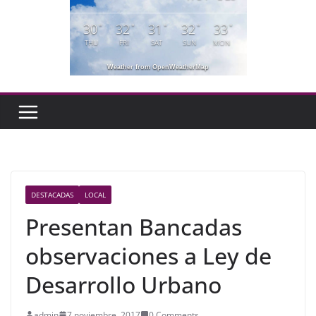
30
32
31
32
33
°
°
°
°
°
THU
FRI
SAT
SUN
MON
Weather from OpenWeatherMap
DESTACADAS
LOCAL
Presentan Bancadas
observaciones a Ley de
Desarrollo Urbano
admin
7 noviembre, 2017
0 Comments