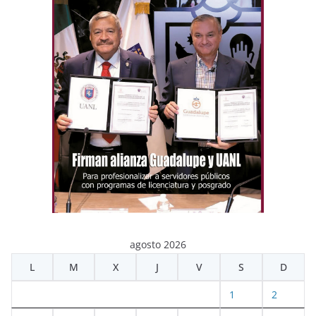
agosto 2026
L
M
X
J
V
S
D
1
2