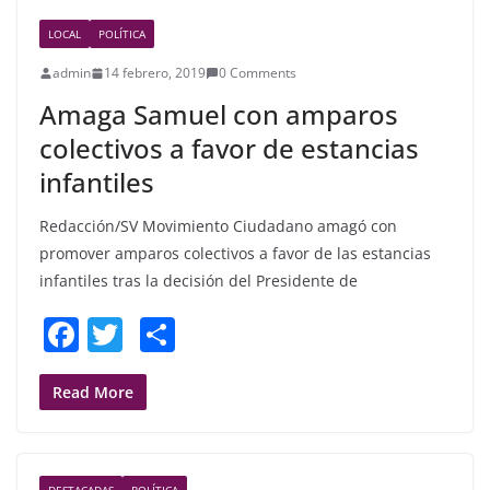
b
LOCAL
POLÍTICA
o
admin
14 febrero, 2019
0 Comments
o
Amaga Samuel con amparos
k
colectivos a favor de estancias
infantiles
Redacción/SV Movimiento Ciudadano amagó con
promover amparos colectivos a favor de las estancias
infantiles tras la decisión del Presidente de
F
T
S
a
w
h
c
itt
ar
Read More
e
er
e
b