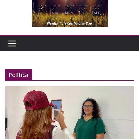
32
31
32
33
33
°
°
°
°
°
SAT
SUN
MON
TUE
WED
Weather from OpenWeatherMap
Política