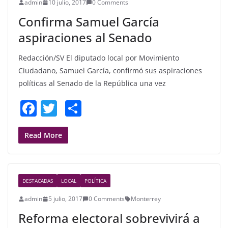
admin
10 julio, 2017
0 Comments
o
Confirma Samuel García
k
aspiraciones al Senado
Redacción/SV El diputado local por Movimiento
Ciudadano, Samuel García, confirmó sus aspiraciones
políticas al Senado de la República una vez
F
T
S
a
w
h
c
itt
ar
Read More
e
er
e
b
DESTACADAS
LOCAL
POLÍTICA
o
admin
5 julio, 2017
0 Comments
Monterrey
o
Reforma electoral sobrevivirá a
k