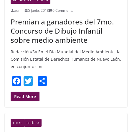
DESTACADAS
POLÍTICA
o
admin
5 junio, 2018
0 Comments
o
Premian a ganadores del 7mo.
k
Concurso de Dibujo Infantil
sobre medio ambiente
Redacción/SV En el Día Mundial del Medio Ambiente, la
Comisión Estatal de Derechos Humanos de Nuevo León,
en conjunto con
F
T
S
a
w
h
c
itt
ar
Read More
e
er
e
b
LOCAL
POLÍTICA
o