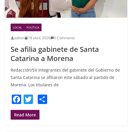
LOCAL
POLÍTICA
admin
18 abril, 2026
0 Comments
Se afilia gabinete de Santa
Catarina a Morena
Redacción/SV Integrantes del gabinete del Gobierno de
Santa Catarina se afiliaron este sábado al partido de
Morena. Los titulares de
F
T
S
a
w
h
c
itt
ar
Read More
e
er
e