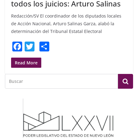
todos los juicios: Arturo Salinas
Redacción/SV El coordinador de los diputados locales
de Acción Nacional, Arturo Salinas Garza, alabó la
determinación del Tribunal Estatal Electoral
F
T
S
a
w
h
c
itt
ar
Read More
e
er
e
b
o
o
k