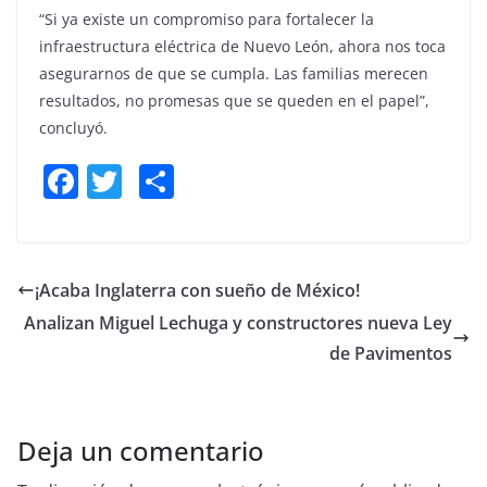
“Si ya existe un compromiso para fortalecer la
infraestructura eléctrica de Nuevo León, ahora nos toca
asegurarnos de que se cumpla. Las familias merecen
resultados, no promesas que se queden en el papel”,
concluyó.
F
T
S
a
w
h
c
itt
ar
e
er
e
¡Acaba Inglaterra con sueño de México!
b
Analizan Miguel Lechuga y constructores nueva Ley
o
de Pavimentos
o
k
Deja un comentario