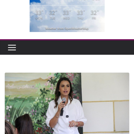
33
32
33
33
32
°
°
°
°
°
MON
TUE
WED
THU
FRI
Weather from OpenWeatherMap