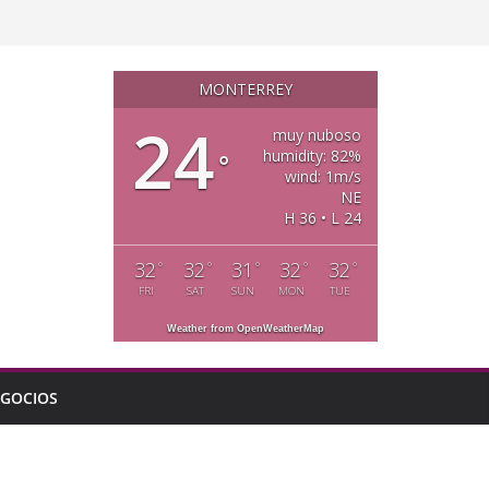
MONTERREY
24
muy nuboso
humidity: 82%
°
wind: 1m/s
NE
H 36 • L 24
32
32
31
32
32
°
°
°
°
°
FRI
SAT
SUN
MON
TUE
Weather from OpenWeatherMap
GOCIOS