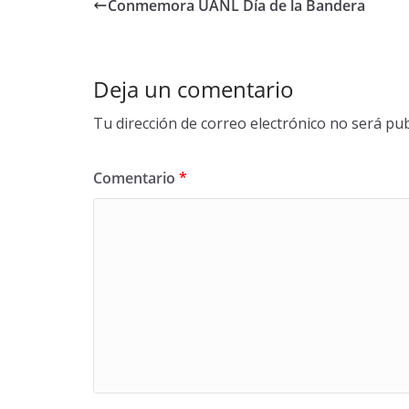
b
er
e
Conmemora UANL Día de la Bandera
o
o
k
Deja un comentario
Tu dirección de correo electrónico no será pub
Comentario
*