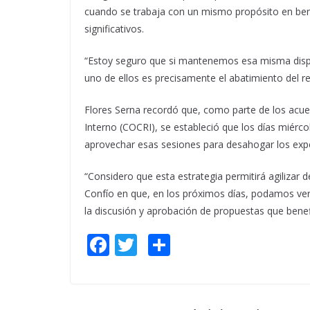
cuando se trabaja con un mismo propósito en ben
significativos.
“Estoy seguro que si mantenemos esa misma disp
uno de ellos es precisamente el abatimiento del re
Flores Serna recordó que, como parte de los acu
Interno (COCRI), se estableció que los días miérco
aprovechar esas sesiones para desahogar los exp
“Considero que esta estrategia permitirá agilizar 
Confío en que, en los próximos días, podamos ver u
la discusión y aprobación de propuestas que benefi
F
T
S
ac
w
h
e
itt
ar