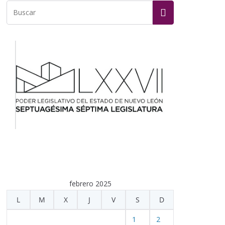
febrero 2025
L
M
X
J
V
S
D
1
2