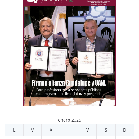
enero 2025
L
M
X
J
V
S
D