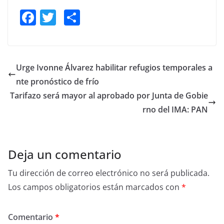
F
T
S
a
w
h
c
itt
ar
e
er
e
Urge Ivonne Álvarez habilitar refugios temporales a
b
nte pronóstico de frío
o
Tarifazo será mayor al aprobado por Junta de Gobie
o
rno del IMA: PAN
k
Deja un comentario
Tu dirección de correo electrónico no será publicada.
Los campos obligatorios están marcados con
*
Comentario
*