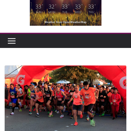
33
32
33
33
33
°
°
°
°
°
SUN
MON
TUE
WED
THU
Weather from OpenWeatherMap