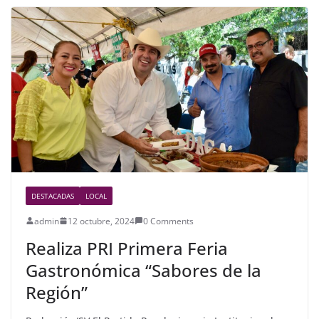
b
o
o
k
DESTACADAS
LOCAL
admin
12 octubre, 2024
0 Comments
Realiza PRI Primera Feria
Gastronómica “Sabores de la
Región”