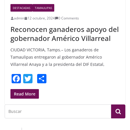
DESTACADAS
TAMAULIPAS
admin
12 octubre, 2024
0 Comments
Reconocen ganaderos apoyo del
gobernador Américo Villarreal
CIUDAD VICTORIA, Tamps.– Los ganaderos de
Tamaulipas entregaron al gobernador Américo
Villarreal Anaya y a la presidenta del DIF Estatal,
F
T
S
a
w
h
c
itt
ar
Read More
e
er
e
b
o