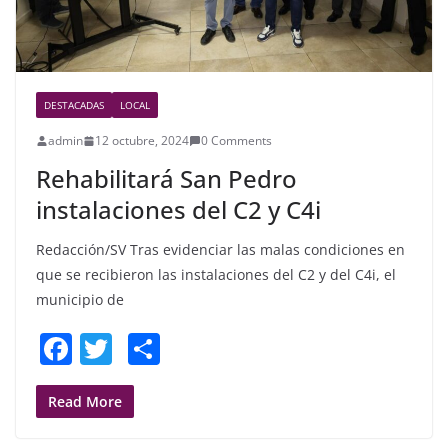
DESTACADAS
LOCAL
admin
12 octubre, 2024
0 Comments
Rehabilitará San Pedro
instalaciones del C2 y C4i
Redacción/SV Tras evidenciar las malas condiciones en
que se recibieron las instalaciones del C2 y del C4i, el
municipio de
F
T
S
a
w
h
c
itt
ar
Read More
e
er
e