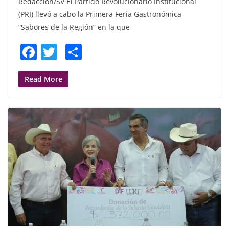
Redacción/SV El Partido Revolucionario Institucional
(PRI) llevó a cabo la Primera Feria Gastronómica
“Sabores de la Región” en la que
F
T
S
a
w
h
c
itt
ar
Read More
e
er
e
b
o
o
k