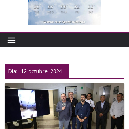
33
33
33
32
32
°
°
°
°
°
TUE
WED
THU
FRI
SAT
Weather from OpenWeatherMap
Día:
12 octubre, 2024