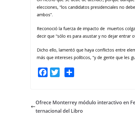
elecciones, “los candidatos presidenciales no debe
ambos”.
Reconoció la fuerza de impacto de muertos colga
decir que “sólo es para asustar y no dejar entrar o
Dicho ello, lamentó que haya conflictos entre ele
más que intereses políticos, “y de gente que les gu
F
T
S
ac
w
h
e
itt
ar
b
er
e
Ofrece Monterrey módulo interactivo en Fe
o
ternacional del Libro
o
k