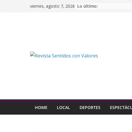
Saltar
Lo último:
viernes, agosto 7, 2026
al
contenido
HOME
LOCAL
DEPORTES
ESPECTÁC