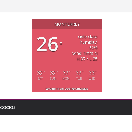
MONTERREY
26
cielo claro
humidity:
°
82%
wind: 1m/s N
H 37 • L 25
32
32
32
32
33
°
°
°
°
°
SAT
SUN
MON
TUE
WED
Weather from OpenWeatherMap
GOCIOS