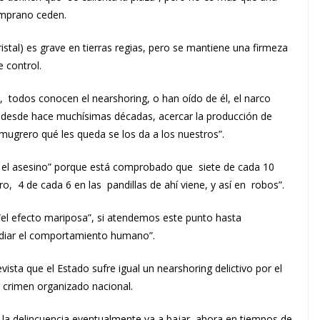
emprano ceden.
ristal) es grave en tierras regias, pero se mantiene una firmeza
 control.
e, todos conocen el nearshoring, o han oído de él, el narco
ce desde hace muchísimas décadas, acercar la producción de
 mugrero qué les queda se los da a los nuestros”.
 el asesino” porque está comprobado que siete de cada 10
o, 4 de cada 6 en las pandillas de ahí viene, y así en robos”.
“el efecto mariposa”, si atendemos este punto hasta
diar el comportamiento humano”.
ista que el Estado sufre igual un nearshoring delictivo por el
l crimen organizado nacional.
la delincuencia eventualmente va a bajar, ahora en tiempos de