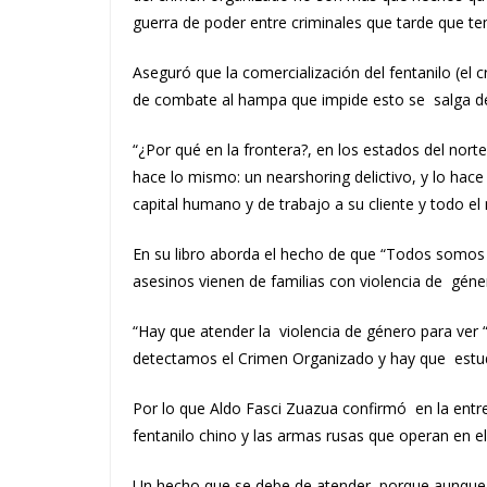
guerra de poder entre criminales que tarde que t
Aseguró que la comercialización del fentanilo (el c
de combate al hampa que impide esto se salga de
“¿Por qué en la frontera?, en los estados del nort
hace lo mismo: un nearshoring delictivo, y lo ha
capital humano y de trabajo a su cliente y todo el
En su libro aborda el hecho de que “Todos somos
asesinos vienen de familias con violencia de géner
“Hay que atender la violencia de género para ver 
detectamos el Crimen Organizado y hay que estu
Por lo que Aldo Fasci Zuazua confirmó en la entrev
fentanilo chino y las armas rusas que operan en e
Un hecho que se debe de atender, porque aunque 