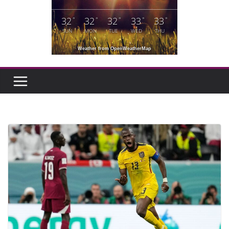
32
32
32
33
33
°
°
°
°
°
SUN
MON
TUE
WED
THU
Weather from OpenWeatherMap