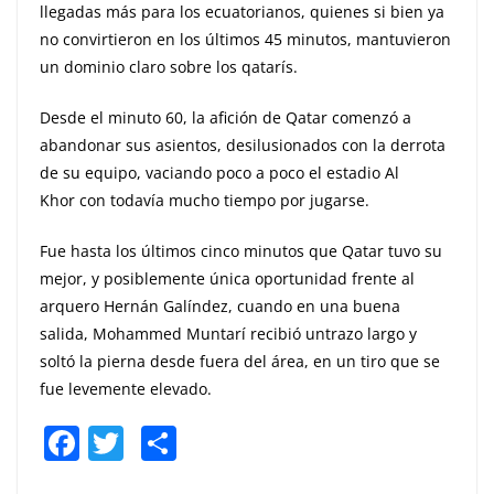
llegadas más para los ecuatorianos, quienes si bien ya
no convirtieron en los últimos 45 minutos, mantuvieron
un dominio claro sobre los qatarís.
Desde el minuto 60, la afición de Qatar comenzó a
abandonar sus asientos, desilusionados con la derrota
de su equipo, vaciando poco a poco el estadio Al
Khor con todavía mucho tiempo por jugarse.
Fue hasta los últimos cinco minutos que Qatar tuvo su
mejor, y posiblemente única oportunidad frente al
arquero Hernán Galíndez, cuando en una buena
salida, Mohammed Muntarí recibió untrazo largo y
soltó la pierna desde fuera del área, en un tiro que se
fue levemente elevado.
F
T
S
a
w
h