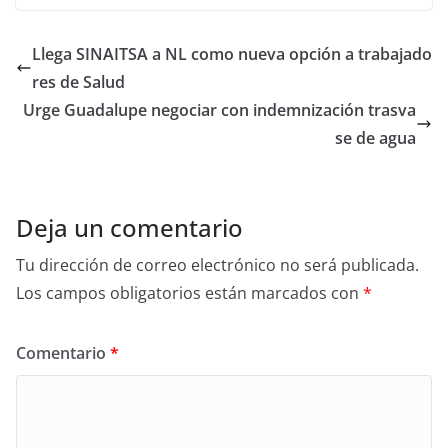
c
itt
ar
e
er
e
Llega SINAITSA a NL como nueva opción a trabajado
b
res de Salud
o
Urge Guadalupe negociar con indemnización trasva
o
se de agua
k
Deja un comentario
Tu dirección de correo electrónico no será publicada.
Los campos obligatorios están marcados con
*
Comentario
*