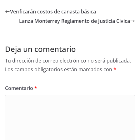
c
itt
ar
e
er
e
Verificarán costos de canasta básica
b
Lanza Monterrey Reglamento de Justicia Cívica
o
o
k
Deja un comentario
Tu dirección de correo electrónico no será publicada.
Los campos obligatorios están marcados con
*
Comentario
*