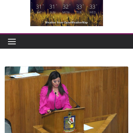
31
31
32
33
33
°
°
°
°
°
SAT
SUN
MON
TUE
WED
Weather from OpenWeatherMap