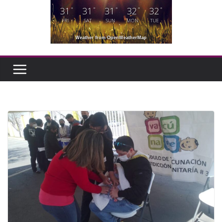
31
31
31
32
32
°
°
°
°
°
FRI
SAT
SUN
MON
TUE
Weather from OpenWeatherMap