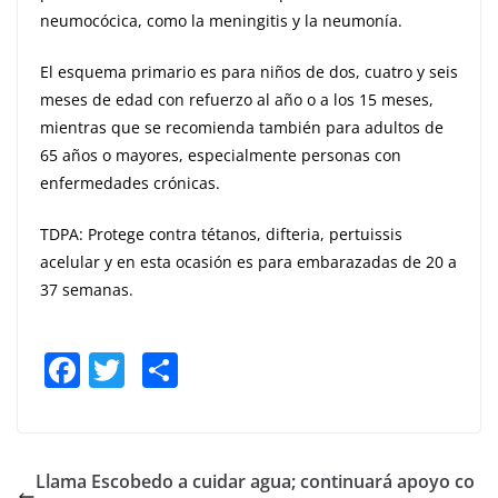
neumocócica, como la meningitis y la neumonía.
El esquema primario es para niños de dos, cuatro y seis
meses de edad con refuerzo al año o a los 15 meses,
mientras que se recomienda también para adultos de
65 años o mayores, especialmente personas con
enfermedades crónicas.
TDPA: Protege contra tétanos, difteria, pertuissis
acelular y en esta ocasión es para embarazadas de 20 a
37 semanas.
F
T
S
a
w
h
c
itt
ar
e
er
e
Llama Escobedo a cuidar agua; continuará apoyo co