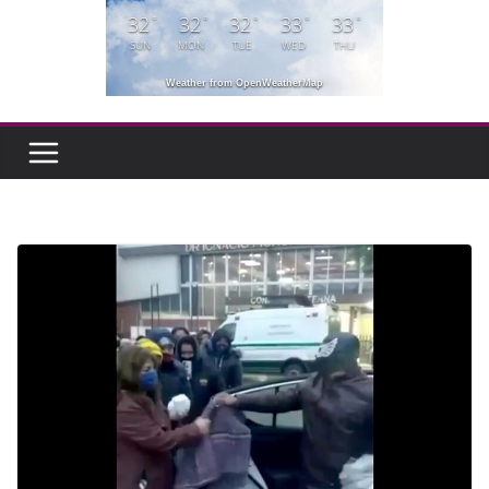
32
32
32
33
33
°
°
°
°
°
SUN
MON
TUE
WED
THU
Weather from OpenWeatherMap