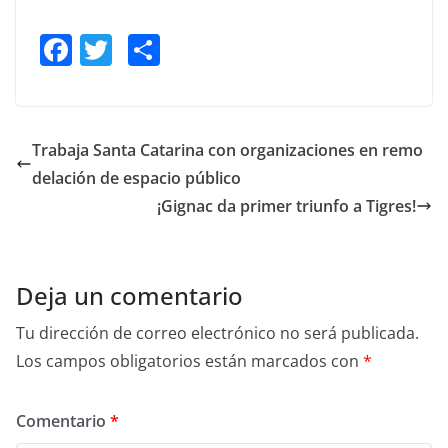
F
T
S
a
w
h
c
itt
ar
e
er
e
Trabaja Santa Catarina con organizaciones en remo
b
delación de espacio público
o
¡Gignac da primer triunfo a Tigres!
o
k
Deja un comentario
Tu dirección de correo electrónico no será publicada.
Los campos obligatorios están marcados con
*
Comentario
*