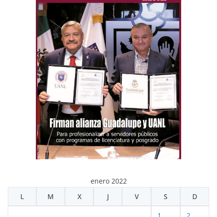
enero 2022
L
M
X
J
V
S
D
1
2