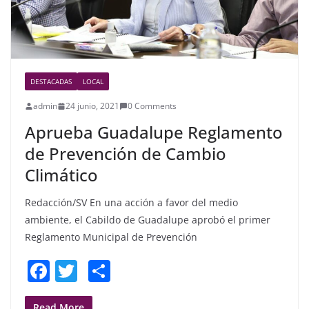
DESTACADAS
LOCAL
admin
24 junio, 2021
0 Comments
Aprueba Guadalupe Reglamento
de Prevención de Cambio
Climático
Redacción/SV En una acción a favor del medio
ambiente, el Cabildo de Guadalupe aprobó el primer
Reglamento Municipal de Prevención
F
T
S
a
w
h
Read More