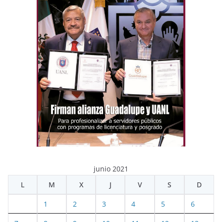
junio 2021
L
M
X
J
V
S
D
1
2
3
4
5
6