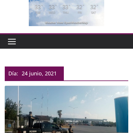
33
33
33
32
32
°
°
°
°
°
TUE
WED
THU
FRI
SAT
Weather from OpenWeatherMap
Día:
24 junio, 2021