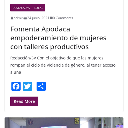
DESTACADAS
LOCAL
admin
24 junio, 2021
0 Comments
Fomenta Apodaca
empoderamiento de mujeres
con talleres productivos
Redacción/SV Con el objetivo de que las mujeres
rompan el ciclo de violencia de género, al tener acceso
a una
F
T
S
a
w
h
c
itt
ar
Read More
e
er
e
b