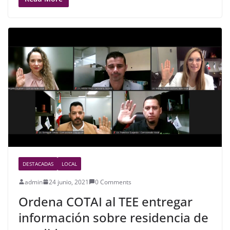
c
itt
ar
e
er
e
b
o
o
k
DESTACADAS
LOCAL
admin
24 junio, 2021
0 Comments
Ordena COTAI al TEE entregar
información sobre residencia de