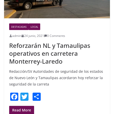
DESTACADAS
LOCAL
admin
24 junio, 2021
0 Comments
Reforzarán NL y Tamaulipas
operativos en carretera
Monterrey-Laredo
Redacción/SV Autoridades de seguridad de los estados
de Nuevo León y Tamaulipas acordaron hoy reforzar la
seguridad de la carreta
F
T
S
a
w
h
c
itt
ar
Read More