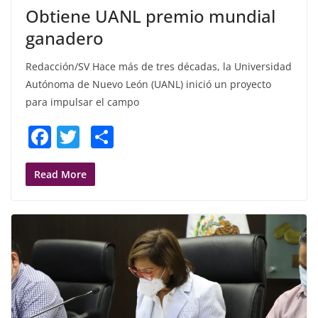
Obtiene UANL premio mundial
ganadero
Redacción/SV Hace más de tres décadas, la Universidad
Autónoma de Nuevo León (UANL) inició un proyecto
para impulsar el campo
F
T
S
a
w
h
c
itt
ar
Read More
e
er
e
b
o
o
k