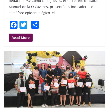
Redacción/SV Como cada jueves, el secretario de Salud,
Manuel de la O Cavazos, presentó los indicadores del
semáforo epidemiológico, el
F
T
S
a
w
h
c
itt
ar
Read More
e
er
e
b
o
o
k