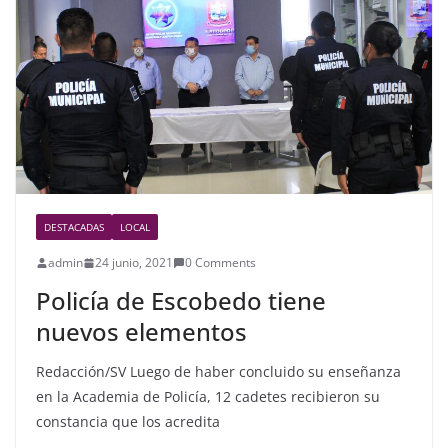
o
o
k
DESTACADAS
LOCAL
admin
24 junio, 2021
0 Comments
Policía de Escobedo tiene
nuevos elementos
Redacción/SV Luego de haber concluido su enseñanza
en la Academia de Policía, 12 cadetes recibieron su
constancia que los acredita