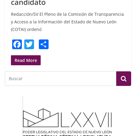
candidato
Redacción/SV El Pleno de la Comisión de Transparencia
y Acceso a la Información del Estado de Nuevo León
(COTAI) ordenó
F
T
S
a
w
h
c
itt
ar
Read More
e
er
e
b
o
o
k