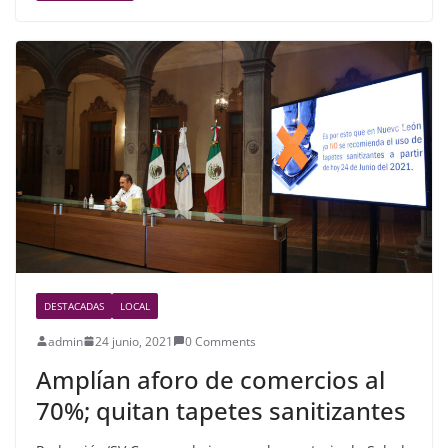
e
er
e
b
o
o
k
DESTACADAS
LOCAL
admin
24 junio, 2021
0 Comments
Amplían aforo de comercios al
70%; quitan tapetes sanitizantes