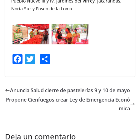
Pueblo Nuevo III y IV, Jardines del Virrey, Jacarandas,
Noria Sur y Paseo de la Loma
F
T
S
a
w
h
c
itt
ar
e
er
e
Anuncia Salud cierre de pastelerías 9 y 10 de mayo
b
Propone Cienfuegos crear Ley de Emergencia Econó
o
mica
o
k
Deja un comentario