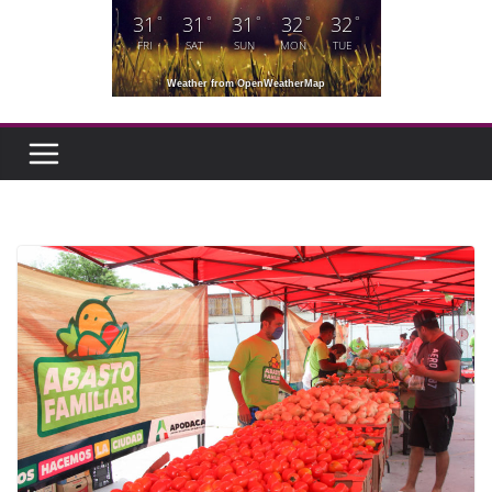
31
31
31
32
32
°
°
°
°
°
FRI
SAT
SUN
MON
TUE
Weather from OpenWeatherMap