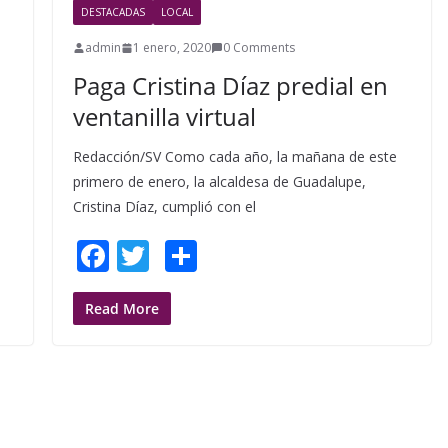
DESTACADAS
LOCAL
admin
1 enero, 2020
0 Comments
Paga Cristina Díaz predial en
ventanilla virtual
Redacción/SV Como cada año, la mañana de este
n
primero de enero, la alcaldesa de Guadalupe,
Cristina Díaz, cumplió con el
F
T
S
ac
w
h
e
itt
ar
Read More
b
er
e
o
o
k