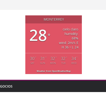
MONTERREY
28
cielo claro
humidity:
°
68%
wind: 2m/s E
H 36 • L 24
30
31
32
32
34
°
°
°
°
°
SAT
SUN
MON
TUE
WED
Weather from OpenWeatherMap
GOCIOS