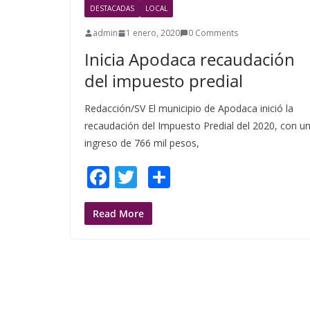
o
DESTACADAS
LOCAL
k
admin
1 enero, 2020
0 Comments
Inicia Apodaca recaudación
del impuesto predial
Redacción/SV El municipio de Apodaca inició la
recaudación del Impuesto Predial del 2020, con u
ingreso de 766 mil pesos,
F
T
S
ac
w
h
e
itt
ar
Read More
b
er
e
o
o
k