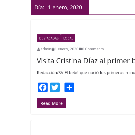
Día:
1 enero, 2020
DESTACADAS
LOCAL
admin
1 enero, 2020
0 Comments
Visita Cristina Díaz al primer
Redacción/SV El bebé que nació los primeros minut
F
T
S
ac
w
h
e
itt
ar
Read More
b
er
e
o