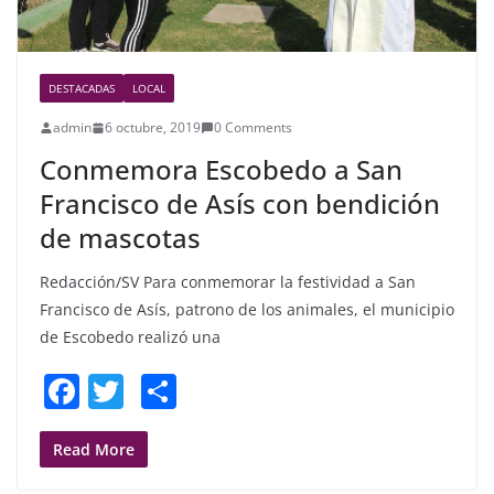
DESTACADAS
LOCAL
admin
6 octubre, 2019
0 Comments
Conmemora Escobedo a San
Francisco de Asís con bendición
de mascotas
Redacción/SV Para conmemorar la festividad a San
Francisco de Asís, patrono de los animales, el municipio
de Escobedo realizó una
F
T
S
a
w
h
c
itt
ar
Read More