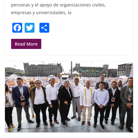
personas y el apoyo de organizaciones civiles,
empresas y universidades, la
F
T
S
a
w
h
c
itt
ar
Read More
e
er
e
b
o
o
k