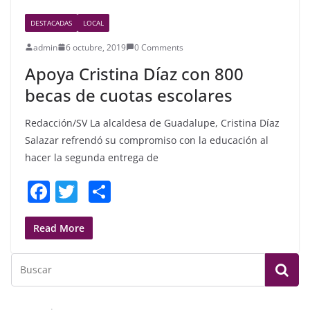
DESTACADAS
LOCAL
admin
6 octubre, 2019
0 Comments
Apoya Cristina Díaz con 800
becas de cuotas escolares
Redacción/SV La alcaldesa de Guadalupe, Cristina Díaz
Salazar refrendó su compromiso con la educación al
hacer la segunda entrega de
F
T
S
a
w
h
c
itt
ar
Read More
e
er
e
b
o