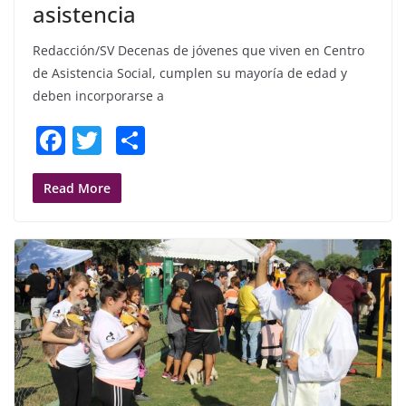
asistencia
Redacción/SV Decenas de jóvenes que viven en Centro
de Asistencia Social, cumplen su mayoría de edad y
deben incorporarse a
F
T
S
a
w
h
c
itt
ar
Read More
e
er
e
b
o
o
k