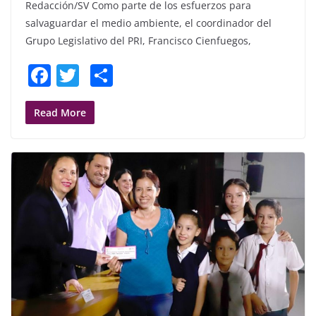
Redacción/SV Como parte de los esfuerzos para
salvaguardar el medio ambiente, el coordinador del
Grupo Legislativo del PRI, Francisco Cienfuegos,
F
T
S
a
w
h
c
itt
ar
Read More
e
er
e
b
o
o
k