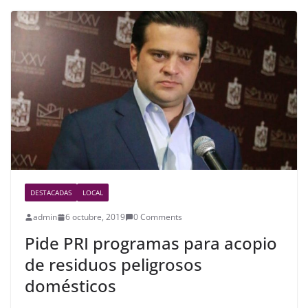
e
er
e
b
o
o
k
DESTACADAS
LOCAL
admin
6 octubre, 2019
0 Comments
Pide PRI programas para acopio
de residuos peligrosos
domésticos