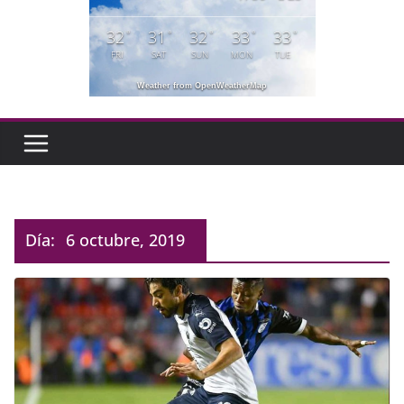
32
31
32
33
33
°
°
°
°
°
FRI
SAT
SUN
MON
TUE
Weather from OpenWeatherMap
Día:
6 octubre, 2019