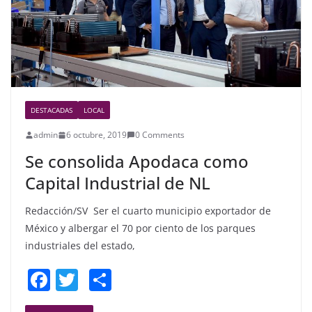
k
DESTACADAS
LOCAL
admin
6 octubre, 2019
0 Comments
Se consolida Apodaca como
Capital Industrial de NL
Redacción/SV Ser el cuarto municipio exportador de
México y albergar el 70 por ciento de los parques
industriales del estado,
F
T
S
a
w
h