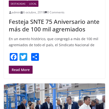
DESTACADAS
LOCAL
admin
6 octubre, 2019
0 Comments
Festeja SNTE 75 Aniversario ante
más de 100 mil agremiados
En un evento histórico, que congregó a más de 100 mil
agremiados de todo el país, el Sindicato Nacional de
F
T
S
a
w
h
c
itt
ar
Read More
e
er
e
b
o
o