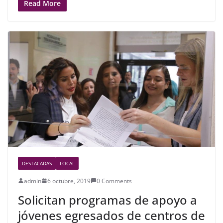
c
itt
ar
Read More
e
er
e
b
o
o
k
DESTACADAS
LOCAL
admin
6 octubre, 2019
0 Comments
Solicitan programas de apoyo a
jóvenes egresados de centros de