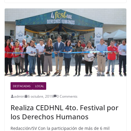
e
er
e
b
o
o
k
DESTACADAS
LOCAL
admin
6 octubre, 2019
0 Comments
Realiza CEDHNL 4to. Festival por
los Derechos Humanos
Redacción/SV Con la participación de más de 6 mil