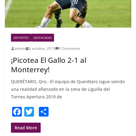
DEPORTES
DESTACADAS
admin
6 octubre, 2019
0 Comments
¡Picotea El Gallo 2-1 al
Monterrey!
QUERÉTARO, Qro.- El equipo de Querétaro sigue siendo
una realidad afianzado en la zona de Liguilla del
Torneo Apertura 2019 de
F
T
S
a
w
h
c
itt
ar
Read More