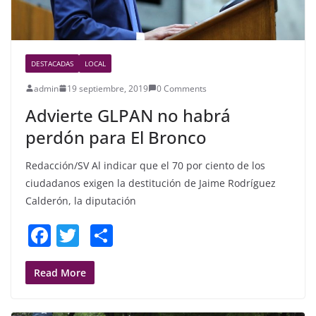
DESTACADAS
LOCAL
admin
19 septiembre, 2019
0 Comments
Advierte GLPAN no habrá
perdón para El Bronco
Redacción/SV Al indicar que el 70 por ciento de los
ciudadanos exigen la destitución de Jaime Rodríguez
Calderón, la diputación
F
T
S
a
w
h
c
itt
ar
Read More
e
er
e