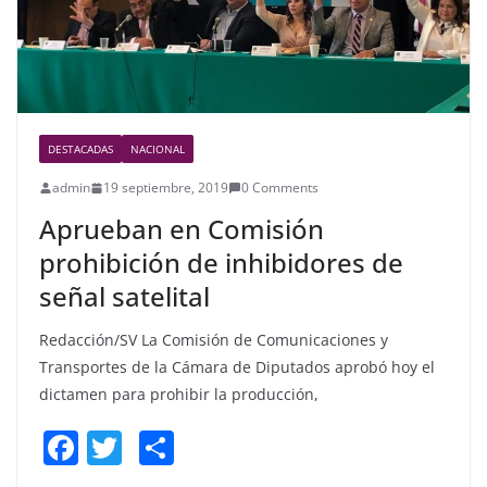
DESTACADAS
NACIONAL
admin
19 septiembre, 2019
0 Comments
Aprueban en Comisión
prohibición de inhibidores de
señal satelital
Redacción/SV La Comisión de Comunicaciones y
Transportes de la Cámara de Diputados aprobó hoy el
dictamen para prohibir la producción,
F
T
S
a
w
h