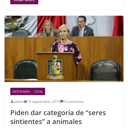
c
itt
ar
e
er
e
b
o
o
k
DESTACADAS
LOCAL
admin
19 septiembre, 2019
0 Comments
Piden dar categoría de “seres
sintientes” a animales