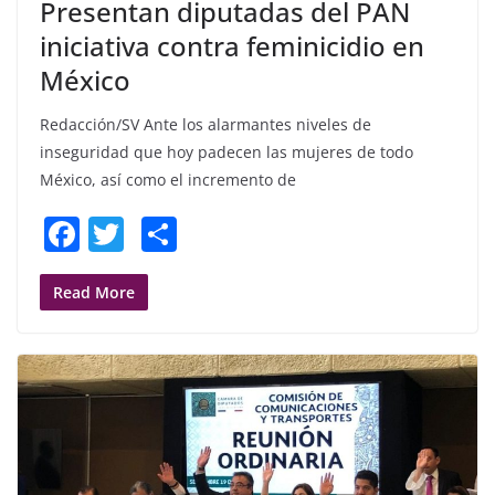
Presentan diputadas del PAN
iniciativa contra feminicidio en
México
Redacción/SV Ante los alarmantes niveles de
inseguridad que hoy padecen las mujeres de todo
México, así como el incremento de
F
T
S
a
w
h
c
itt
ar
Read More
e
er
e
b
o
o
k