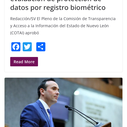
datos por registro biométrico
Redacción/SV El Pleno de la Comisión de Transparencia
y Acceso a la Información del Estado de Nuevo León
(COTAI) aprobó
F
T
S
a
w
h
c
itt
ar
Read More
e
er
e
b
o
o
k