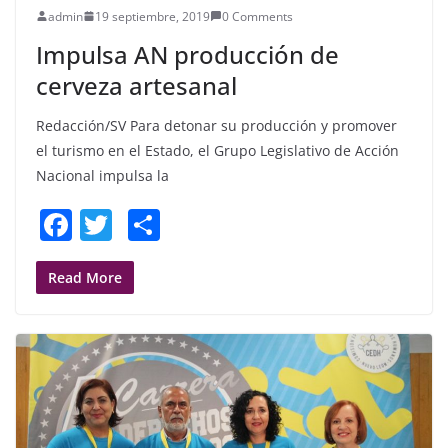
admin
19 septiembre, 2019
0 Comments
Impulsa AN producción de
cerveza artesanal
Redacción/SV Para detonar su producción y promover
el turismo en el Estado, el Grupo Legislativo de Acción
Nacional impulsa la
F
T
S
a
w
h
c
itt
ar
Read More
e
er
e
b
o
o