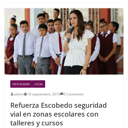
e
er
e
b
o
o
k
DESTACADAS
LOCAL
admin
19 septiembre, 2019
0 Comments
Refuerza Escobedo seguridad
vial en zonas escolares con
talleres y cursos