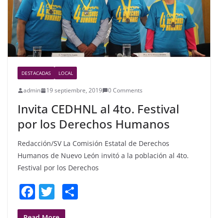
k
DESTACADAS
LOCAL
admin
19 septiembre, 2019
0 Comments
Invita CEDHNL al 4to. Festival
por los Derechos Humanos
Redacción/SV La Comisión Estatal de Derechos
Humanos de Nuevo León invitó a la población al 4to.
Festival por los Derechos
F
T
S
a
w
h
Read More