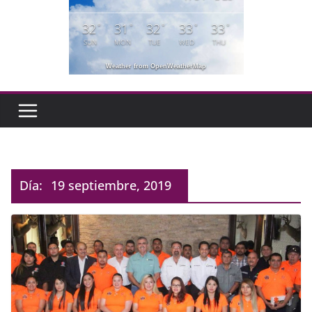
32
31
32
33
33
°
°
°
°
°
SUN
MON
TUE
WED
THU
Weather from OpenWeatherMap
Día:
19 septiembre, 2019