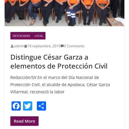
DESTACADAS
LOCAL
admin
19 septiembre, 2019
0 Comments
Distingue César Garza a
elementos de Protección Civil
Redacción/SV En el marco del Día Nacional de
Protección Civil, el alcalde de Apodaca, César Garza
Villarreal, reconoció la labor
F
T
S
a
w
h
c
itt
ar
Read More