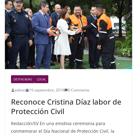
b
o
o
k
DESTACADAS
LOCAL
admin
19 septiembre, 2019
0 Comments
Reconoce Cristina Díaz labor de
Protección Civil
Redacción/SV En una emotiva ceremonia para
conmemorar el Día Nacional de Protección Civil, la