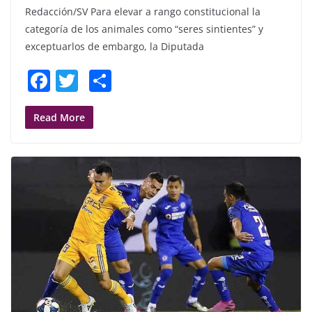
Redacción/SV Para elevar a rango constitucional la
categoría de los animales como “seres sintientes” y
exceptuarlos de embargo, la Diputada
F
T
S
a
w
h
c
itt
ar
Read More
e
er
e
b
o
o
k