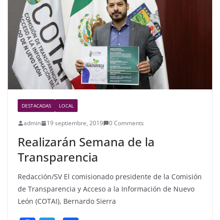
o
o
k
DESTACADAS
LOCAL
admin
19 septiembre, 2019
0 Comments
Realizarán Semana de la
Transparencia
Redacción/SV El comisionado presidente de la Comisión
de Transparencia y Acceso a la Información de Nuevo
León (COTAI), Bernardo Sierra