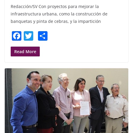
Redacción/SV Con proyectos para mejorar la
infraestructura urbana, como la construcción de
banquetas y pinta de cebras, y la impartición
F
T
S
a
w
h
c
itt
ar
Read More
e
er
e
b
o
o
k