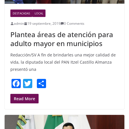
DESTACADAS
LOCAL
admin
19 septiembre, 2019
0 Comments
Plantea áreas de atención para
adulto mayor en municipios
Redacción/SV A fin de brindarles una mejor calidad de
vida, la diputada local del PAN Itzel Castillo Almanza
presentó una
F
T
S
a
w
h
c
itt
ar
Read More
e
er
e
b