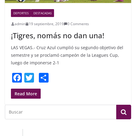
DEPORTES
DESTACADAS
admin
19 septiembre, 2019
0 Comments
¡Tigres, nomás no dan una!
LAS VEGAS.- Cruz Azul cumplió su segundo objetivo del
semestre y se proclamó campeón de la Leagues Cup,
luego de imponerse 2-1
F
T
S
a
w
h
c
itt
ar
Read More
e
er
e
b
o
o