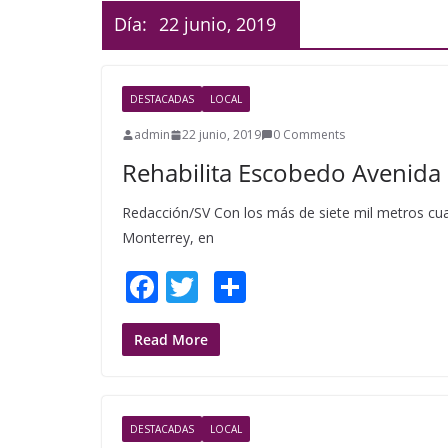
Día:
22 junio, 2019
DESTACADAS
LOCAL
admin
22 junio, 2019
0 Comments
Rehabilita Escobedo Avenida
Redacción/SV Con los más de siete mil metros cuad
Monterrey, en
F
T
S
ac
w
h
e
itt
ar
Read More
b
er
e
o
DESTACADAS
LOCAL
o