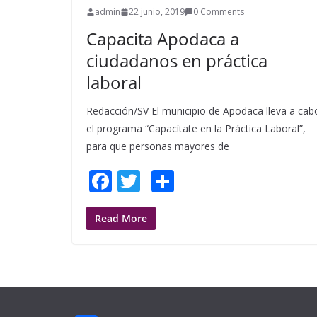
admin
22 junio, 2019
0 Comments
k
Capacita Apodaca a
ciudadanos en práctica
laboral
Redacción/SV El municipio de Apodaca lleva a cab
el programa “Capacítate en la Práctica Laboral”,
para que personas mayores de
F
T
S
ac
w
h
e
itt
ar
Read More
b
er
e
o
o
k