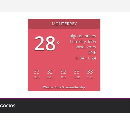
MONTERREY
28
algo de nubes
humidity: 67%
°
wind: 2m/s
ENE
H 34 • L 24
32
32
32
33
33
°
°
°
°
°
SUN
MON
TUE
WED
THU
Weather from OpenWeatherMap
GOCIOS