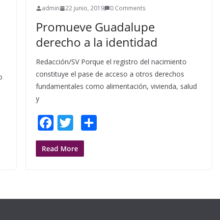
admin
22 junio, 2019
0 Comments
Promueve Guadalupe
derecho a la identidad
Redacción/SV Porque el registro del nacimiento
constituye el pase de acceso a otros derechos
o
fundamentales como alimentación, vivienda, salud
y
F
T
S
ac
w
h
e
itt
ar
Read More
b
er
e
o
o
k