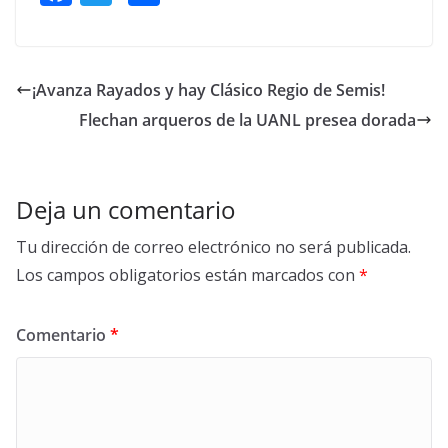
ac
w
h
e
itt
ar
b
er
e
¡Avanza Rayados y hay Clásico Regio de Semis!
o
Flechan arqueros de la UANL presea dorada
o
k
Deja un comentario
Tu dirección de correo electrónico no será publicada.
Los campos obligatorios están marcados con
*
Comentario
*